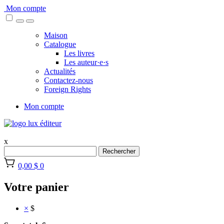
Skip
Mon compte
to
content
Maison
Catalogue
Les livres
Les auteur·e·s
Actualités
Contactez-nous
Foreign Rights
Mon compte
x
Rechercher
0,00 $
0
Votre panier
×
$