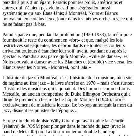
paradis à plus d’un égard. Paradis pour les Noirs, américains et
autres, qui n’étaient pas victimes d’une ségrégation aussi
systématique qu’aux États-Unis; à Montréal, Noirs et Blancs
pouvaient, en certains lieux, jouer dans les mêmes orchestres, ce qui
ne se faisait pas là-bas.
Paradis parce que, pendant la prohibition (1920-1933), la métropole
fournissait le reste du continent en «fort» et que, malgré les lois
restrictives subséquentes, les débrouillards de toutes les couleurs
arrivaient toujours à étancher leur soif, avant, pendant ou après le
spectacle. Paradis aussi parce qu’à Montréal, «ville de danse», les
Noirs pouvaient danser avec les Blanches et (double) vice versa, les
Blancs avec les Noires. «Montreal, ooh! lala!»
L’histoire du jazz à Montréal, c’est l’histoire de la musique, bien sûr,
du ragtime au free jazz – le livre s’arrête en 1970 – mais c’est surtout
l’histoire des musiciens qui la jouaient. Des hommes comme Louis
Metcalfe, un ancien trompettiste du Duke Ellington Orchestra qui a
dirigé le premier orchestre de be-bop de Montréal (1946), formé
exclusivement de musiciens locaux. Le be-pop annonçait la mort du
jazz, disaient les puristes de l’époque…
Et que dire du violoniste Willy Girard qui avait quitté la sécurité
(relative) de l’OSM pour plonger dans le monde du jazz (avec le
band de Metcalfe) où il a dû surmonter un double handicap: