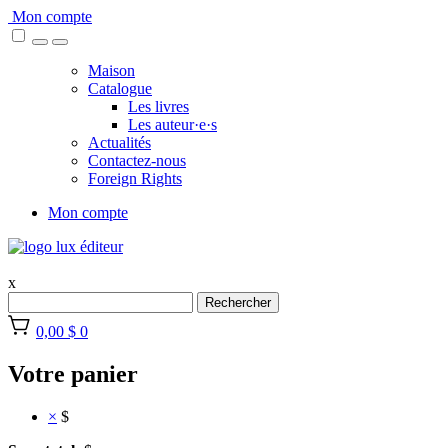
Skip
Mon compte
to
content
Maison
Catalogue
Les livres
Les auteur·e·s
Actualités
Contactez-nous
Foreign Rights
Mon compte
x
Rechercher
0,00 $
0
Votre panier
×
$