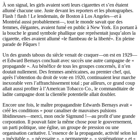
À son signal, les girls avaient sorti leurs cigarettes et s’en étaient
allumé chacune une. Juste devant les reporters et les photographes.
Flash ! flash ! Le lendemain, de Boston à Los Angeles—et à
Montréal aussi probablement—, tout le monde savait que des
femmes, élégantes, avaient fumé en public à New York. En portant à
la bouche le grand symbole phallique que représentait jusqu’alors la
cigarette, elles avaient allumé «le flambeau de la liberté». En pleine
parade de Pâques !
Un des grands tabous du siècle venait de craquer—on est en 1929—
et Edward Bernays concluait avec succès une autre campagne de «
propagande ». Au bénéfice de tous les groupes concernés, il n’en
doutait nullement. Des femmes américaines, au premier chef, qui,
après l’obtention du droit de vote en 1920, continuaient leur marche
inexorable vers l’affranchissement total ; par ailleurs, ce grand coup
allait aussi profiter à l’American Tobacco Co., le commanditaire de
ladite campagne dont la clientèle potentielle allait doubler.
Encore une fois, le maître propagandiste Edwards Bernays avait «
créé les conditions » pour canaliser de mauvaises pulsions
libidineuses—merci, mon oncle Sigmund !—au profit d’une grande
corporation. Il pouvait faire la même chose pour le gouvernement,
un parti politique, une église, un groupe de pression ou une
organisation caritative. L’essence de la propagande, activité selon lui
« inévitable », « nécessaire », « permanente », « systématique » et «