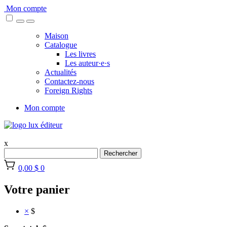
Skip
Mon compte
to
content
Maison
Catalogue
Les livres
Les auteur·e·s
Actualités
Contactez-nous
Foreign Rights
Mon compte
x
Rechercher
0,00 $
0
Votre panier
×
$