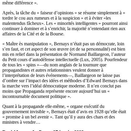
même différence ».
Après, la tâche du « faiseur d’opinions » se résume simplement à «
tordre le cou aux rumeurs et à la suspicion » et à éviter «les
malentendus fâcheux». Les « minorités intelligentes » pourront ainsi
continuer à dominer et à s’enrichir, la majorité n’entendant rien aux
affaires de la Cité et de la Bourse.
« Maître ès manipulation », Bernays n’était pas un démocrate, loin
s’en faut, et cet aspect de son œuvre (et de sa personnalité) est bien
mis en relief dans la présentation de Normand Baillargeon, l’auteur
du Petit cours d’autodéfense intellectuelle (Lux, 2005). Pourfendeur
de tous les « spins »—du nom anglais de la tournure que
propagandistes et autres relationnistes veulent donner à
l’interprétation de leurs événements—, Baillargeon ne laisse pas
d’ombre sur l’impact des idées et méthodes d’Edward Bernays dans
la marche vers l’idéal démocratique moderne. Il n’en conclut pas
moins que Propaganda représente encore aujourd’hui un «
incontournable document politique ».
Quant à la propagande elle-même, « organe exécutif du
gouvernement invisible », Bernays était d’avis en 1928 qu’elle était
« promise à un bel avenir ». Tant qu’il y aura des chars et des
ministres à vendre…