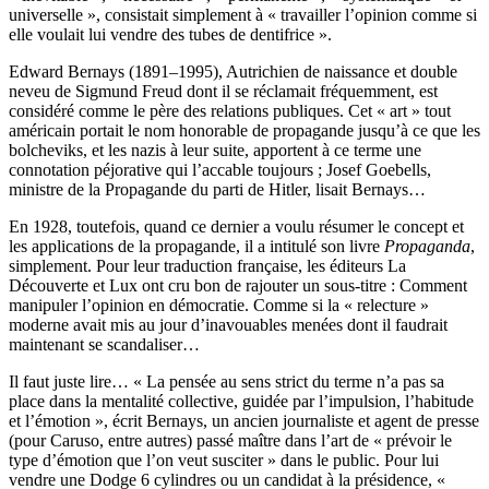
universelle », consistait simplement à « travailler l’opinion comme si
elle voulait lui vendre des tubes de dentifrice ».
Edward Bernays (1891–1995), Autrichien de naissance et double
neveu de Sigmund Freud dont il se réclamait fréquemment, est
considéré comme le père des relations publiques. Cet « art » tout
américain portait le nom honorable de propagande jusqu’à ce que les
bolcheviks, et les nazis à leur suite, apportent à ce terme une
connotation péjorative qui l’accable toujours ; Josef Goebells,
ministre de la Propagande du parti de Hitler, lisait Bernays…
En 1928, toutefois, quand ce dernier a voulu résumer le concept et
les applications de la propagande, il a intitulé son livre
Propaganda
,
simplement. Pour leur traduction française, les éditeurs La
Découverte et Lux ont cru bon de rajouter un sous-titre : Comment
manipuler l’opinion en démocratie. Comme si la « relecture »
moderne avait mis au jour d’inavouables menées dont il faudrait
maintenant se scandaliser…
Il faut juste lire… « La pensée au sens strict du terme n’a pas sa
place dans la mentalité collective, guidée par l’impulsion, l’habitude
et l’émotion », écrit Bernays, un ancien journaliste et agent de presse
(pour Caruso, entre autres) passé maître dans l’art de « prévoir le
type d’émotion que l’on veut susciter » dans le public. Pour lui
vendre une Dodge 6 cylindres ou un candidat à la présidence, «