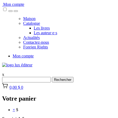
Skip
Mon compte
to
content
Maison
Catalogue
Les livres
Les auteur·e·s
Actualités
Contactez-nous
Foreign Rights
Mon compte
x
Rechercher
0,00 $
0
Votre panier
×
$