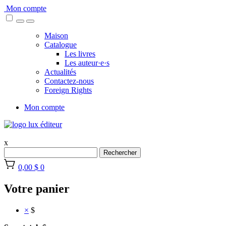
Skip
Mon compte
to
content
Maison
Catalogue
Les livres
Les auteur·e·s
Actualités
Contactez-nous
Foreign Rights
Mon compte
x
Rechercher
0,00 $
0
Votre panier
×
$