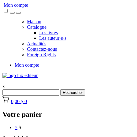
Skip
Mon compte
to
content
Maison
Catalogue
Les livres
Les auteur·e·s
Actualités
Contactez-nous
Foreign Rights
Mon compte
x
Rechercher
0,00 $
0
Votre panier
×
$