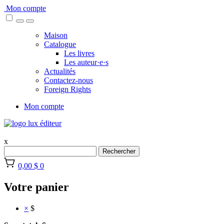
Skip
Mon compte
to
content
Maison
Catalogue
Les livres
Les auteur·e·s
Actualités
Contactez-nous
Foreign Rights
Mon compte
x
Rechercher
0,00 $
0
Votre panier
×
$