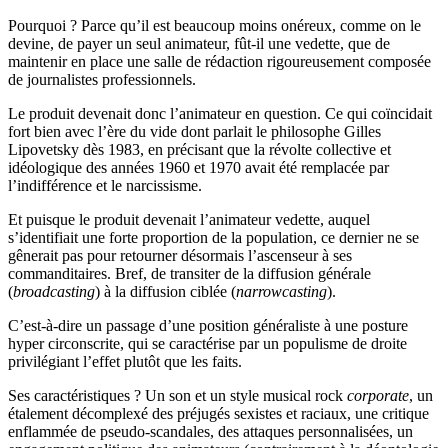
Pourquoi ? Parce qu’il est beaucoup moins onéreux, comme on le
devine, de payer un seul animateur, fût-il une vedette, que de
maintenir en place une salle de rédaction rigoureusement composée
de journalistes professionnels.
Le produit devenait donc l’animateur en question. Ce qui coïncidait
fort bien avec l’ère du vide dont parlait le philosophe Gilles
Lipovetsky dès 1983, en précisant que la révolte collective et
idéologique des années 1960 et 1970 avait été remplacée par
l’indifférence et le narcissisme.
Et puisque le produit devenait l’animateur vedette, auquel
s’identifiait une forte proportion de la population, ce dernier ne se
gênerait pas pour retourner désormais l’ascenseur à ses
commanditaires. Bref, de transiter de la diffusion générale
(
broadcasting
) à la diffusion ciblée (
narrowcasting
).
C’est-à-dire un passage d’une position généraliste à une posture
hyper circonscrite, qui se caractérise par un populisme de droite
privilégiant l’effet plutôt que les faits.
Ses caractéristiques ? Un son et un style musical rock
corporate
, un
étalement décomplexé des préjugés sexistes et raciaux, une critique
enflammée de pseudo-scandales, des attaques personnalisées, un