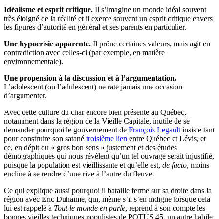
Idéalisme et esprit critique.
Il s’imagine un monde idéal souvent
très éloigné de la réalité et il exerce souvent un esprit critique envers
les figures d’autorité en général et ses parents en particulier.
Une hypocrisie apparente.
Il prône certaines valeurs, mais agit en
contradiction avec celles-ci (par exemple, en matière
environnementale).
Une propension à la discussion et à l’argumentation.
L’adolescent (ou l’adulescent) ne rate jamais une occasion
d’argumenter.
Avec cette culture du char encore bien présente au Québec,
notamment dans la région de la Vieille Capitale, inutile de se
demander pourquoi le gouvernement de
François Legault
insiste tant
pour construire son satané
troisième lien
entre Québec et Lévis, et
ce, en dépit du « gros bon sens » justement et des études
démographiques qui nous révèlent qu’un tel ouvrage serait injustifié,
puisque la population est vieillissante et qu’elle est,
de facto
, moins
encline à se rendre d’une rive à l’autre du fleuve.
Ce qui explique aussi pourquoi il bataille ferme sur sa droite dans la
région avec Éric Duhaime, qui, même s’il s’en indigne lorsque cela
lui est rappelé à
Tout le monde en parle
, reprend à son compte les
bonnes vieilles techniques populistes de POTUS 45, un autre habile