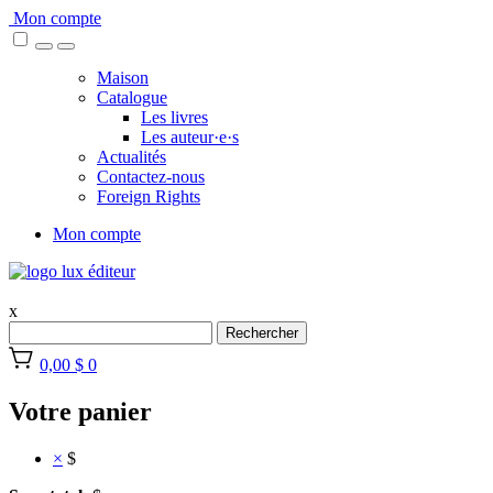
Skip
Mon compte
to
content
Maison
Catalogue
Les livres
Les auteur·e·s
Actualités
Contactez-nous
Foreign Rights
Mon compte
x
Rechercher
0,00 $
0
Votre panier
×
$