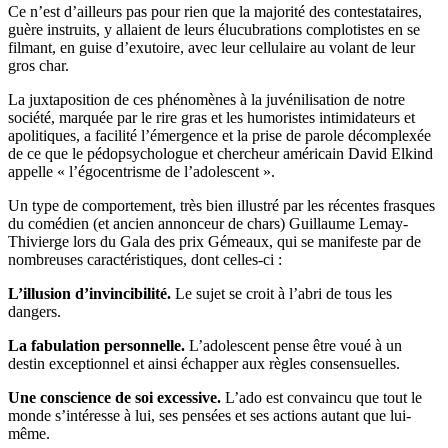
Ce n’est d’ailleurs pas pour rien que la majorité des contestataires,
guère instruits, y allaient de leurs élucubrations complotistes en se
filmant, en guise d’exutoire, avec leur cellulaire au volant de leur
gros char.
La juxtaposition de ces phénomènes à la juvénilisation de notre
société, marquée par le rire gras et les humoristes intimidateurs et
apolitiques, a facilité l’émergence et la prise de parole décomplexée
de ce que le pédopsychologue et chercheur américain David Elkind
appelle « l’égocentrisme de l’adolescent ».
Un type de comportement, très bien illustré par les récentes frasques
du comédien (et ancien annonceur de chars) Guillaume Lemay-
Thivierge lors du Gala des prix Gémeaux, qui se manifeste par de
nombreuses caractéristiques, dont celles-ci :
L’illusion d’invincibilité.
Le sujet se croit à l’abri de tous les
dangers.
La fabulation personnelle.
L’adolescent pense être voué à un
destin exceptionnel et ainsi échapper aux règles consensuelles.
Une conscience de soi excessive.
L’ado est convaincu que tout le
monde s’intéresse à lui, ses pensées et ses actions autant que lui-
même.