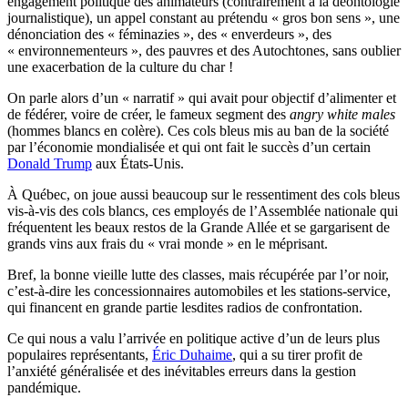
engagement politique des animateurs (contrairement à la déontologie
journalistique), un appel constant au prétendu « gros bon sens », une
dénonciation des « féminazies », des « enverdeurs », des
« environnementeurs », des pauvres et des Autochtones, sans oublier
une exacerbation de la culture du char !
On parle alors d’un « narratif » qui avait pour objectif d’alimenter et
de fédérer, voire de créer, le fameux segment des
angry white males
(hommes blancs en colère). Ces cols bleus mis au ban de la société
par l’économie mondialisée et qui ont fait le succès d’un certain
Donald Trump
aux États-Unis.
À Québec, on joue aussi beaucoup sur le ressentiment des cols bleus
vis-à-vis des cols blancs, ces employés de l’Assemblée nationale qui
fréquentent les beaux restos de la Grande Allée et se gargarisent de
grands vins aux frais du « vrai monde » en le méprisant.
Bref, la bonne vieille lutte des classes, mais récupérée par l’or noir,
c’est-à-dire les concessionnaires automobiles et les stations-service,
qui financent en grande partie lesdites radios de confrontation.
Ce qui nous a valu l’arrivée en politique active d’un de leurs plus
populaires représentants,
Éric Duhaime
, qui a su tirer profit de
l’anxiété généralisée et des inévitables erreurs dans la gestion
pandémique.