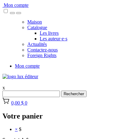
Skip
Mon compte
to
content
Maison
Catalogue
Les livres
Les auteur·e·s
Actualités
Contactez-nous
Foreign Rights
Mon compte
x
Rechercher
0,00 $
0
Votre panier
×
$