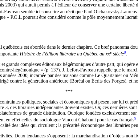
 2003) qui aurait permis à l’éditeur de conserver une certaine liberté da
rt‑Favreau semble ici souscrire au récit que Paul Otchakovsky‑Laurens
que « P.O.L pourrait être considéré comme le pôle moyennement lucratif
 québécois est abordée dans le dernier chapitre. Ce bref panorama doublé
e
8
importante
Histoire de l’édition littéraire au Québec au
xx
siècle
.
t grands complexes éditoriaux hégémoniques d’autre part, qui opère en F
 contre‑hégémonique » (p. 137). J. Lefort‑Favreau rappelle que le marché
les années 2000, incarnée par des maisons comme Le Quartanier ou Mémoi
dirigé contre la génération antérieure (Boréal ou Écrits des Forges), et 
***
ontraintes politiques, sociales et économiques qui pèsent sur lui et préd
tre 3, des librairies indépendantes doivent exister. Or, ces dernières so
s plateformes de grande distribution. Quoique fondées exclusivement sur 
9
ent en effet celles du sociologue Vincent Chabault pour le cas français
dicalité des idées qui circulent ; la précarité économique des librairies 
s activités. Deux tendances s’opposent : la marchandisation d’objets non 