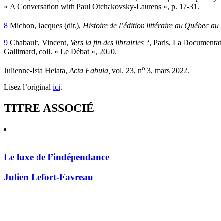
« A Conversation with Paul Otchakovsky-Laurens », p. 17‑31.
8
Michon, Jacques (dir.),
Histoire de l’édition littéraire au Québec a
9
Chabault, Vincent,
Vers la fin des librairies ?
, Paris, La Documentat
Gallimard, coll. « Le Débat », 2020.
o
Julienne-Ista Heiata,
Acta Fabula,
vol. 23, n
3, mars 2022.
Lisez l’original
ici
.
TITRE ASSOCIÉ
Le luxe de l’indépendance
Julien Lefort-Favreau