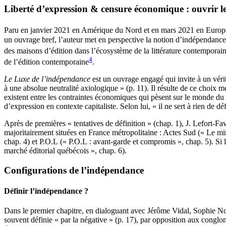
L
iberté d’expression & censure économique : ouvrir le
Paru en janvier 2021 en Amérique du Nord et en mars 2021 en Euro
un ouvrage bref, l’auteur met en perspective la notion d’indépendance d
des maisons d’édition dans l’écosystème de la littérature contemporai
4
de l’édition contemporaine
.
Le Luxe de l’indépendance
est un ouvrage engagé qui invite à un véri
à une absolue neutralité axiologique » (p. 11). Il résulte de ce choix 
existent entre les contraintes économiques qui pèsent sur le monde du li
d’expression en contexte capitaliste. Selon lui, « il ne sert à rien de 
Après de premières « tentatives de définition » (chap. 1), J. Lefort‑Fa
majoritairement situées en France métropolitaine : Actes Sud (« Le m
chap. 4) et P.O.L (« P.O.L : avant‑garde et compromis », chap. 5). Si le
marché éditorial québécois », chap. 6).
Configurations de l’indépendance
Définir l’indépendance ?
Dans le premier chapitre, en dialoguant avec Jérôme Vidal, Sophie No
souvent définie « par la négative » (p. 17), par opposition aux conglo