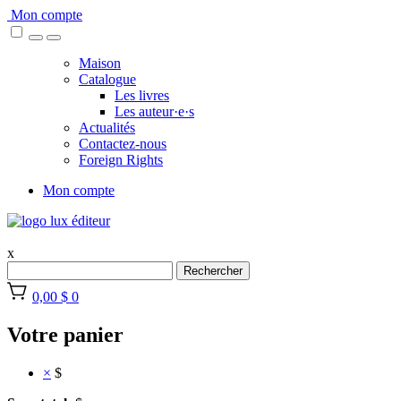
Skip
Mon compte
to
content
Maison
Catalogue
Les livres
Les auteur·e·s
Actualités
Contactez-nous
Foreign Rights
Mon compte
x
Rechercher
0,00 $
0
Votre panier
×
$