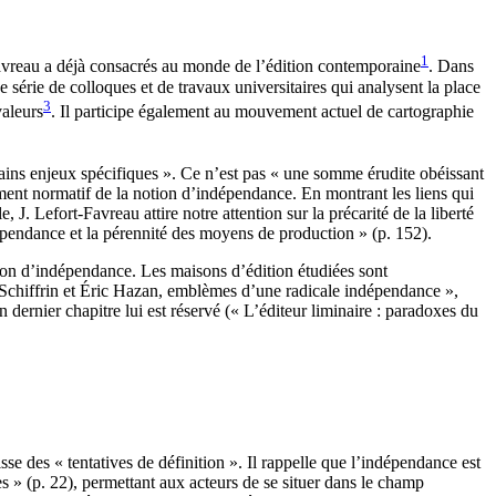
1
Favreau a déjà consacrés au monde de l’édition contemporaine
. Dans
 série de colloques et de travaux universitaires qui analysent la place
3
valeurs
. Il participe également au mouvement actuel de cartographie
tains enjeux spécifiques ». Ce n’est pas « une somme érudite obéissant
tement normatif de la notion d’indépendance. En montrant les liens qui
J. Lefort‑Favreau attire notre attention sur la précarité de la liberté
indépendance et la pérennité des moyens de production » (p. 152).
otion d’indépendance. Les maisons d’édition étudiées sont
 Schiffrin et Éric Hazan, emblèmes d’une radicale indépendance »,
 dernier chapitre lui est réservé (« L’éditeur liminaire : paradoxes du
des « tentatives de définition ». Il rappelle que l’indépendance est
s » (p. 22), permettant aux acteurs de se situer dans le champ