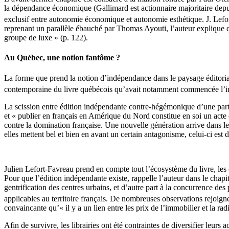
la dépendance économique (Gallimard est actionnaire majoritaire depuis
exclusif entre autonomie économique et autonomie esthétique. J. Lefo
reprenant un parallèle ébauché par Thomas Ayouti, l’auteur explique 
groupe de luxe » (p. 122).
Au Québec, une notion fantôme ?
La forme que prend la notion d’indépendance dans le paysage éditorial
contemporaine du livre québécois qu’avait notamment commencée l’
La scission entre édition indépendante contre‑hégémonique d’une part e
et « publier en français en Amérique du Nord constitue en soi un acte
contre la domination française. Une nouvelle génération arrive dans 
elles mettent bel et bien en avant un certain antagonisme, celui‑ci est 
Julien Lefort‑Favreau prend en compte tout l’écosystème du livre, les c
Pour que l’édition indépendante existe, rappelle l’auteur dans le chapi
gentrification des centres urbains, et d’autre part à la concurrence de
applicables au territoire français. De nombreuses observations rejoign
convaincante qu’« il y a un lien entre les prix de l’immobilier et la ra
Afin de survivre, les librairies ont été contraintes de diversifier leur