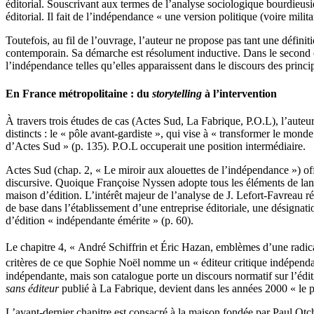
éditorial. Souscrivant aux termes de l’analyse sociologique bourdieusi
éditorial. Il fait de l’indépendance « une version politique (voire mili
Toutefois, au fil de l’ouvrage, l’auteur ne propose pas tant une défi
contemporain. Sa démarche est résolument inductive. Dans le second cha
l’indépendance telles qu’elles apparaissent dans le discours des princi
En France métropolitaine : du
storytelling
à l’intervention
À travers trois études de cas (Actes Sud, La Fabrique, P.O.L), l’auteu
distincts : le « pôle avant‑gardiste », qui vise à « transformer le mond
d’Actes Sud » (p. 135). P.O.L occuperait une position intermédiaire.
Actes Sud (chap. 2, « Le miroir aux alouettes de l’indépendance ») of
discursive. Quoique Françoise Nyssen adopte tous les éléments de lang
maison d’édition. L’intérêt majeur de l’analyse de J. Lefort‑Favreau ré
de base dans l’établissement d’une entreprise éditoriale, une désignatio
d’édition « indépendante émérite » (p. 60).
Le chapitre 4, « André Schiffrin et Éric Hazan, emblèmes d’une radic
critères de ce que Sophie Noël nomme un « éditeur critique indépend
indépendante, mais son catalogue porte un discours normatif sur l’éditi
sans éditeur
publié à La Fabrique, devient dans les années 2000 « le p
L’avant‑dernier chapitre est consacré à la maison fondée par Paul Ot