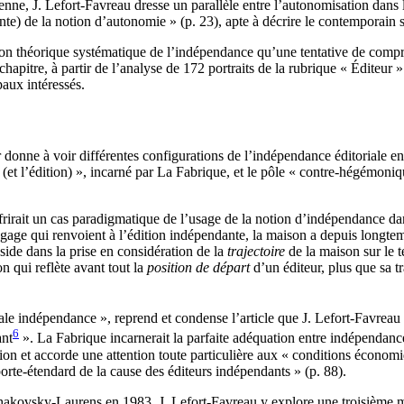
enne, J. Lefort‑Favreau dresse un parallèle entre l’autonomisation dans
tante) de la notion d’autonomie » (p. 23), apte à décrire le contemporain 
nition théorique systématique de l’indépendance qu’une tentative de com
pitre, à partir de l’analyse de 172 portraits de la rubrique « Éditeur 
paux intéressés.
r donne à voir différentes configurations de l’indépendance éditoriale e
e (et l’édition) », incarné par La Fabrique, et le pôle « contre‑hégémoniq
frirait un cas paradigmatique de l’usage de la notion d’indépendance d
age qui renvoient à l’édition indépendante, la maison a depuis longtemp
side dans la prise en considération de la
trajectoire
de la maison sur le 
n qui reflète avant tout la
position de départ
d’un éditeur, plus que sa t
ale indépendance », reprend et condense l’article que J. Lefort‑Favreau
6
ant
». La Fabrique incarnerait la parfaite adéquation entre indépendan
on et accorde une attention toute particulière aux « conditions économiq
orte‑étendard de la cause des éditeurs indépendants » (p. 88).
chakovsky‑Laurens en 1983. J. Lefort‑Favreau y explore une troisième m