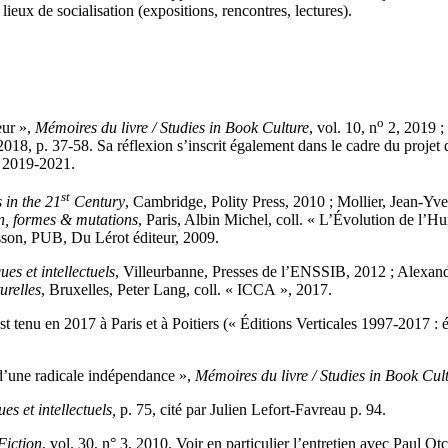
 lieux de socialisation (expositions, rencontres, lectures).
o
eur »,
Mémoires du livre / Studies in Book Culture
, vol. 10, n
2, 2019 ; 
, 2018, p. 37‑58. Sa réflexion s’inscrit également dans le cadre du proje
, 2019‑2021.
st
 in the 21
Century
, Cambridge, Polity Press, 2010 ; Mollier, Jean‑Yv
ion, formes & mutations
, Paris, Albin Michel, coll. « L’Évolution de l’
on, PUB, Du Lérot éditeur, 2009.
es et intellectuels
, Villeurbanne, Presses de l’ENSSIB, 2012 ; Alexandre
urelles
, Bruxelles, Peter Lang, coll. « ICCA », 2017.
 tenu en 2017 à Paris et à Poitiers (« Éditions Verticales 1997‑2017 : éd
d’une radicale indépendance »,
Mémoires du livre / Studies in Book Cul
es et intellectuels,
p. 75, cité par Julien Lefort-Favreau p. 94.
Fiction
, vol. 30, n° 3, 2010.
Voir en particulier l’entretien avec Paul 