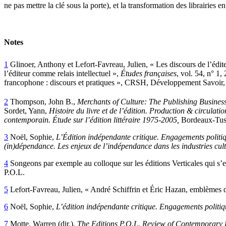
ne pas mettre la clé sous la porte), et la transformation des librairies en
Notes
1
Glinoer, Anthony et Lefort‑Favreau, Julien, « Les discours de l’édit
l’éditeur comme relais intellectuel »,
Études françaises
, vol. 54, n° 1
francophone : discours et pratiques », CRSH, Développement Savoir
2
Thompson, John B.,
Merchants of Culture: The Publishing Business
Sordet, Yann,
Histoire du livre et de l’édition. Production & circulat
contemporain.
Ét
ude sur l’édition littéraire 1975-2005,
Bordeaux-Tuss
3
Noël, Sophie,
L’
É
dition indépendante critique. Engagements politiqu
(in)dépendance. Les enjeux de l’indépendance dans les industries cult
4
Songeons par exemple au colloque sur les éditions Verticales qui s’est
P.O.L.
5
Lefort-Favreau, Julien, « André Schiffrin et Éric Hazan, emblèmes 
6
Noël, Sophie,
L’édition indépendante critique. Engagements politiqu
7
Motte
, Warren (dir.),
The Editions P.O.L
,
Review of Contemporary 