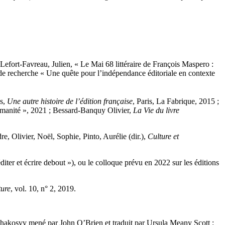
Lefort‑Favreau, Julien, « Le Mai 68 littéraire de François Maspero :
t de recherche « Une quête pour l’indépendance éditoriale en contexte
es,
Une autre histoire de l’édition française
, Paris, La Fabrique, 2015 ;
Humanité », 2021 ; Bessard‑Banquy Olivier,
La Vie du livre
, Olivier, Noël, Sophie, Pinto, Aurélie (dir.),
Culture et
iter et écrire debout »), ou le colloque prévu en 2022 sur les éditions
ture
, vol. 10, n° 2, 2019.
Otchakosvy mené par John O’Brien et traduit par Ursula Meany Scott :