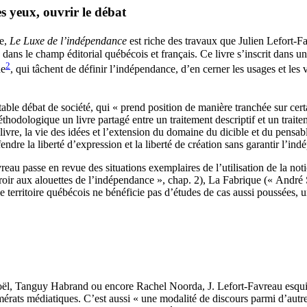
s yeux, ouvrir le débat
pe,
Le Luxe de l’indépendance
est riche des travaux que Julien Lefort‑
ans le champ éditorial québécois et français. Ce livre s’inscrit dans une
2
ne
, qui tâchent de définir l’indépendance, d’en cerner les usages et les 
table débat de société, qui « prend position de manière tranchée sur cer
méthodologique un livre partagé entre un traitement descriptif et un trai
vre, la vie des idées et l’extension du domaine du dicible et du pensable, 
défendre la liberté d’expression et la liberté de création sans garantir l’
vreau passe en revue des situations exemplaires de l’utilisation de la n
iroir aux alouettes de l’indépendance », chap. 2), La Fabrique (« André
 territoire québécois ne bénéficie pas d’études de cas aussi poussées, un
ël, Tanguy Habrand ou encore Rachel Noorda, J. Lefort‑Favreau esquisse 
mérats médiatiques. C’est aussi « une modalité de discours parmi d’autre