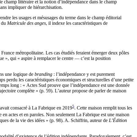
 le champ littéraire et la notion d’indépendance dans le champ
sans impliquer de hiérarchisation.
prendre les usages et mésusages du terme dans le champ éditorial
» du
Matricule des anges
, il indexe les caractéristiques de
n France métropolitaine. Les cas étudiés feraient émerger deux pôles
ue », qui « aspire à remplacer le centre — c’est la position
ans une logique de
branding
: l’indépendance y est purement
s perdu les caractéristiques économiques et structurelles d’une petite
temps long : « Actes Sud prouve que l’indépendance est une donnée
rajectoire complète » (p. 59). L’auteur propose de parler de maison
5
 avait consacré à La Fabrique en 2019
. Cette maison remplit tous les
ce en actes et en paroles. Non seulement La Fabrique est une maison
ues de la vie des idées » (p. 98). A. Schiffrin, auteur de
L’Édition
odalité d’existence de l’édition indépendante. Paradoxalement, c’est