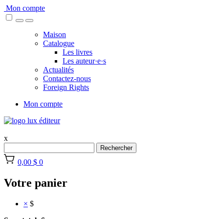
Skip
Mon compte
to
content
Maison
Catalogue
Les livres
Les auteur·e·s
Actualités
Contactez-nous
Foreign Rights
Mon compte
x
Rechercher
0,00 $
0
Votre panier
×
$