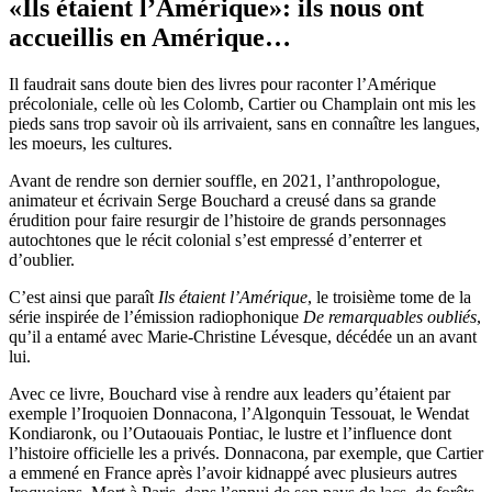
«Ils étaient l’Amérique»: ils nous ont
accueillis en Amérique…
Il faudrait sans doute bien des livres pour raconter l’Amérique
précoloniale, celle où les Colomb, Cartier ou Champlain ont mis les
pieds sans trop savoir où ils arrivaient, sans en connaître les langues,
les moeurs, les cultures.
Avant de rendre son dernier souffle, en 2021, l’anthropologue,
animateur et écrivain Serge Bouchard a creusé dans sa grande
érudition pour faire resurgir de l’histoire de grands personnages
autochtones que le récit colonial s’est empressé d’enterrer et
d’oublier.
C’est ainsi que paraît
Ils étaient l’Amérique
, le troisième tome de la
série inspirée de l’émission radiophonique
De remarquables
oubliés
,
qu’il a entamé avec Marie-Christine Lévesque, décédée un an avant
lui.
Avec ce livre, Bouchard vise à rendre aux leaders qu’étaient par
exemple l’Iroquoien Donnacona, l’Algonquin Tessouat, le Wendat
Kondiaronk, ou l’Outaouais Pontiac, le lustre et l’influence dont
l’histoire officielle les a privés. Donnacona, par exemple, que Cartier
a emmené en France après l’avoir kidnappé avec plusieurs autres