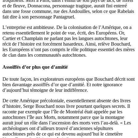
Iroquoiens. Mort à Paris, dans l’ennui de son pays de lacs, de forêts
et de fleuve, Donnacona, personnage tragique, aurait fini enterré
dans une fosse commune, rue des Andouilles, selon ce que Rabelais
fait dire à son personnage Pantagruel.
L’entreprise est ambitieuse. De la colonisation de l’Amérique, on a
retenu essentiellement le point de vue, écrit, des Européens. Or,
Cartier et Champlain ne parlant pas les langues autochtones, leur
récit de l’histoire est forcément hasardeux. Ainsi, relève Bouchard,
les Européens n’ont pas compris le rôle politique essentiel des mères
de clan dans les communautés autochtones.
Assoiffés d’or plus que d’amitié
De toute façon, les explorateurs européens que Bouchard décrit sont
bien davantage assoiffés d’or que d’amitié. Et notre ignorance
d’aujourd’hui témoigne de leur indifférence.
De cette Amérique précoloniale, essentiellement absente des livres
d’histoire, Serge Bouchard nous livre pourtant quelques secrets. Il
raconte par exemple que l’île de Montréal était appelée par les
autochtones l’île aux Morts, notamment parce que la montagne
aurait joué un rôle dans l’ascension des morts vers l’au-delà. « Les
archéologues ont d’ailleurs trouvé d’anciennes sépultures
autochtones près de ce qui est devenu aujourd’hui le cimetière