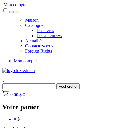
Skip
Mon compte
to
content
Maison
Catalogue
Les livres
Les auteur·e·s
Actualités
Contactez-nous
Foreign Rights
Mon compte
x
Rechercher
0,00 $
0
Votre panier
×
$