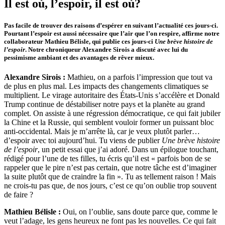
Il est où, l’espoir, il est où?
Pas facile de trouver des raisons d’espérer en suivant l’actualité ces jours-ci.
Pourtant l’espoir est aussi nécessaire que l’air que l’on respire, affirme notre
collaborateur Mathieu Bélisle, qui publie ces jours-ci
Une brève histoire de
l’espoir
. Notre chroniqueur Alexandre Sirois a discuté avec lui du
pessimisme ambiant et des avantages de rêver mieux.
Alexandre Sirois :
Mathieu, on a parfois l’impression que tout va
de plus en plus mal. Les impacts des changements climatiques se
multiplient. Le virage autoritaire des États-Unis s’accélère et Donald
Trump continue de déstabiliser notre pays et la planète au grand
complet. On assiste à une régression démocratique, ce qui fait jubiler
la Chine et la Russie, qui semblent vouloir former un puissant bloc
anti-occidental. Mais je m’arrête là, car je veux plutôt parler…
d’espoir avec toi aujourd’hui. Tu viens de publier
Une brève histoire
de l’espoir
, un petit essai que j’ai adoré. Dans un épilogue touchant,
rédigé pour l’une de tes filles, tu écris qu’il est « parfois bon de se
rappeler que le pire n’est pas certain, que notre tâche est d’imaginer
la suite plutôt que de craindre la fin ». Tu as tellement raison ! Mais
ne crois-tu pas que, de nos jours, c’est ce qu’on oublie trop souvent
de faire ?
Mathieu Bélisle :
Oui, on l’oublie, sans doute parce que, comme le
veut l’adage, les gens heureux ne font pas les nouvelles. Ce qui fait