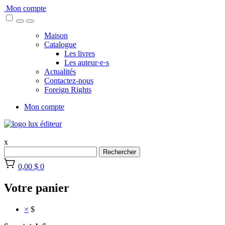
Skip
Mon compte
to
content
Maison
Catalogue
Les livres
Les auteur·e·s
Actualités
Contactez-nous
Foreign Rights
Mon compte
x
Rechercher
0,00 $
0
Votre panier
×
$