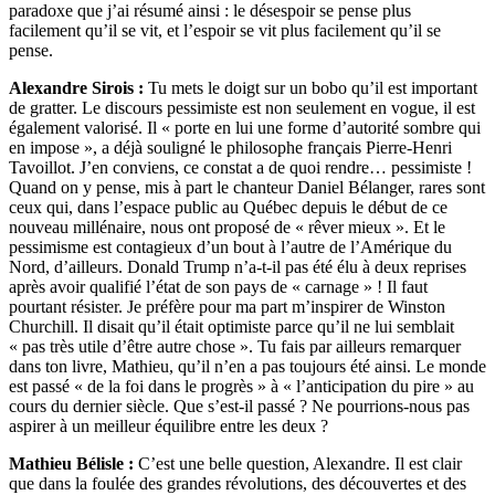
paradoxe que j’ai résumé ainsi : le désespoir se pense plus
facilement qu’il se vit, et l’espoir se vit plus facilement qu’il se
pense.
Alexandre Sirois :
Tu mets le doigt sur un bobo qu’il est important
de gratter. Le discours pessimiste est non seulement en vogue, il est
également valorisé. Il « porte en lui une forme d’autorité sombre qui
en impose », a déjà souligné le philosophe français Pierre-Henri
Tavoillot. J’en conviens, ce constat a de quoi rendre… pessimiste !
Quand on y pense, mis à part le chanteur Daniel Bélanger, rares sont
ceux qui, dans l’espace public au Québec depuis le début de ce
nouveau millénaire, nous ont proposé de « rêver mieux ». Et le
pessimisme est contagieux d’un bout à l’autre de l’Amérique du
Nord, d’ailleurs. Donald Trump n’a-t-il pas été élu à deux reprises
après avoir qualifié l’état de son pays de « carnage » ! Il faut
pourtant résister. Je préfère pour ma part m’inspirer de Winston
Churchill. Il disait qu’il était optimiste parce qu’il ne lui semblait
« pas très utile d’être autre chose ». Tu fais par ailleurs remarquer
dans ton livre, Mathieu, qu’il n’en a pas toujours été ainsi. Le monde
est passé « de la foi dans le progrès » à « l’anticipation du pire » au
cours du dernier siècle. Que s’est-il passé ? Ne pourrions-nous pas
aspirer à un meilleur équilibre entre les deux ?
Mathieu Bélisle :
C’est une belle question, Alexandre. Il est clair
que dans la foulée des grandes révolutions, des découvertes et des