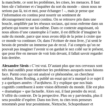
la manchette, ce sont les problèmes, les crises, les menaces. Il faut
bien sûr s’informer et s’inquiéter du sort du monde – sinon nous ne
serions pas là, toi et moi, pour échanger ! –, mais je pense que
l’information en continu peut nourrir un sentiment de
découragement tout aussi continu. On se retrouve pris dans une
boucle, amplifiée par les réseaux sociaux, qui nous enferme dans un
présent qui tourne sur lui-même. Dans ce contexte angoissant, où
nous allons d’une catastrophe à l’autre, il est difficile d’imaginer la
suite du monde, parce que nous avons déjà de la peine à croire que
ce monde va continuer. Or, dans l’écriture de mon livre, j’ai senti le
besoin de prendre un immense pas de recul. J’ai compris qu’on ne
pouvait pas imaginer l’avenir si on gardait le nez collé sur le présent,
que pour être en mesure de voir loin devant, il fallait savoir regarder
loin derrière.
Alexandre Sirois :
C’est vrai. D’autant plus que nos cerveaux sont
très mal outillés pour relativiser les problèmes auxquels nous faisons
face. Parmi ceux qui ont analysé ce phénomène, un chercheur
suédois, Hans Rosling, a publié un essai qui m’a marqué à ce sujet il
y a quelques années :
Factfulness
. Il y explique que nos biais
cognitifs contribuent à notre vision déformée du monde. Elle est plus
« dramatique » que factuelle. Alors oui, il faut prendre du recul.
S’offrir du contexte. De la perspective. Plus on y parviendra, plus il
sera possible d’espérer. Dans ton livre, tu cites trois penseurs
renommés pour leur pessimisme, Nietzsche, Schopenhauer et