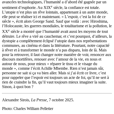
avancées technologiques, l’humanité a d’abord été gagnée par un
e
sentiment d’euphorie. Au XIX
siècle, la confiance est totale.
L’utopie n’est plus un rêve lointain, appartenant à un autre monde,
elle peut se réaliser ici et maintenant. « L’espoir, c’est la foi de ce
siècle », écrit alors George Sand. Sauf que voilà : avec Hiroshima,
l’Holocauste, les guerres mondiales, le totalitarisme et la pollution, le
e
XX
siècle a montré que l’humanité avait aussi les moyens de tout
détruire. Le rêve a viré au cauchemar, et c’est pourquoi, d’ailleurs, la
dystopie a complètement éclipsé l’utopie dans nos représentations
communes, au cinéma et dans la littérature. Pourtant, notre capacité
à rêver et à transformer le monde n’a pas disparu, loin de là. Mais
pour la retrouver, il faut changer notre manière de voir, renoncer aux
discours mortifères, renouer avec l’amour de la vie, en nous et
autour de nous, pour mieux « réparer le tissu et le visage du
monde », comme l’écrit Achille Mbembe. Rien n’est jamais sûr,
personne ne sait si ça va bien aller. Mais si j’ai écrit ce livre, c’est
pour rappeler que l’espoir est toujours un acte de foi, qu’il ne sert à
rien de craindre la fin, qu’il vaut toujours mieux imaginer la suite.
Sinon, à quoi bon ?
Alexandre Sirois,
La Presse,
7 octobre 2025.
Photo: Charles William Pelletier