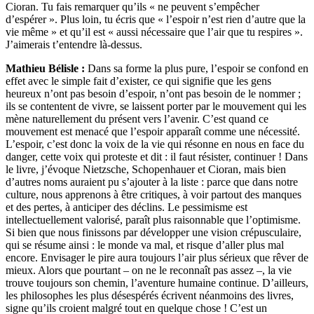
Cioran. Tu fais remarquer qu’ils « ne peuvent s’empêcher
d’espérer ». Plus loin, tu écris que « l’espoir n’est rien d’autre que la
vie même » et qu’il est « aussi nécessaire que l’air que tu respires ».
J’aimerais t’entendre là-dessus.
Mathieu Bélisle :
Dans sa forme la plus pure, l’espoir se confond en
effet avec le simple fait d’exister, ce qui signifie que les gens
heureux n’ont pas besoin d’espoir, n’ont pas besoin de le nommer ;
ils se contentent de vivre, se laissent porter par le mouvement qui les
mène naturellement du présent vers l’avenir. C’est quand ce
mouvement est menacé que l’espoir apparaît comme une nécessité.
L’espoir, c’est donc la voix de la vie qui résonne en nous en face du
danger, cette voix qui proteste et dit : il faut résister, continuer ! Dans
le livre, j’évoque Nietzsche, Schopenhauer et Cioran, mais bien
d’autres noms auraient pu s’ajouter à la liste : parce que dans notre
culture, nous apprenons à être critiques, à voir partout des manques
et des pertes, à anticiper des déclins. Le pessimisme est
intellectuellement valorisé, paraît plus raisonnable que l’optimisme.
Si bien que nous finissons par développer une vision crépusculaire,
qui se résume ainsi : le monde va mal, et risque d’aller plus mal
encore. Envisager le pire aura toujours l’air plus sérieux que rêver de
mieux. Alors que pourtant – on ne le reconnaît pas assez –, la vie
trouve toujours son chemin, l’aventure humaine continue. D’ailleurs,
les philosophes les plus désespérés écrivent néanmoins des livres,
signe qu’ils croient malgré tout en quelque chose ! C’est un