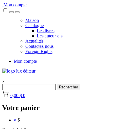
Skip
Mon compte
to
content
Maison
Catalogue
Les livres
Les auteur·e·s
Actualités
Contactez-nous
Foreign Rights
Mon compte
x
Rechercher
0,00 $
0
Votre panier
×
$