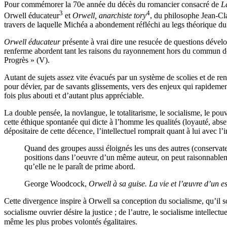
Pour commémorer la 70e année du décès du romancier consacré de
L
3
4
Orwell éducateur
et
Orwell, anarchiste tory
, du philosophe Jean-Cla
travers de laquelle Michéa a abondement réfléchi au legs théorique du
Orwell éducateur
présente à vrai dire une resucée de questions déve
renferme abordent tant les raisons du rayonnement hors du commun de l
Progrès » (V).
Autant de sujets assez vite évacués par un système de scolies et de ren
pour dévier, par de savants glissements, vers des enjeux qui rapidement 
fois plus abouti et d’autant plus appréciable.
La double pensée, la novlangue, le totalitarisme, le socialisme, le pou
cette éthique spontanée qui dicte à l’homme les qualités (loyauté, abs
dépositaire de cette décence, l’intellectuel romprait quant à lui avec l’
Quand des groupes aussi éloignés les uns des autres (conservateurs
positions dans l’oeuvre d’un même auteur, on peut raisonnabl
qu’elle ne le paraît de prime abord.
George Woodcock,
Orwell à sa guise.
La vie et l’œuvre d’un esp
Cette divergence inspire à Orwell sa conception du socialisme, qu’il s
socialisme ouvrier désire la justice ; de l’autre, le socialisme intellect
même les plus probes volontés égalitaires.