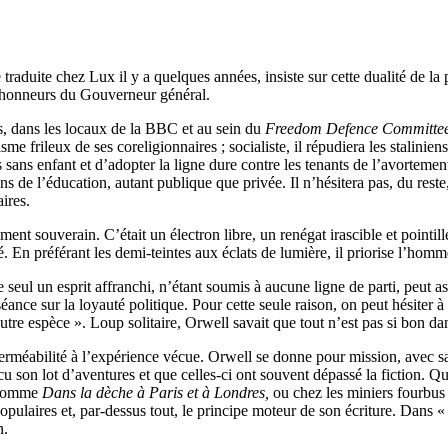
duite chez Lux il y a quelques années, insiste sur cette dualité de la 
es honneurs du Gouverneur général.
s, dans les locaux de la BBC et au sein du
Freedom Defence Committee
rileux de ses coreligionnaires ; socialiste, il répudiera les staliniens ;
s sans enfant et d’adopter la ligne dure contre les tenants de l’avorteme
ns de l’éducation, autant publique que privée. Il n’hésitera pas, du reste
ires.
t souverain. C’était un électron libre, un renégat irascible et pointille
é. En préférant les demi-teintes aux éclats de lumière, il priorise l’homm
 seul un esprit affranchi, n’étant soumis à aucune ligne de parti, peut a
éance sur la loyauté politique. Pour cette seule raison, on peut hésiter 
autre espèce ». Loup solitaire, Orwell savait que tout n’est pas si bon d
erméabilité à l’expérience vécue. Orwell se donne pour mission, avec sa 
vécu son lot d’aventures et que celles-ci ont souvent dépassé la fiction. Q
, comme
Dans la dèche à Paris et à Londres,
ou chez les miniers fourbus 
s populaires et, par-dessus tout, le principe moteur de son écriture. Dan
n.