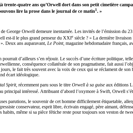
éjà trente-quatre ans qu’Orwell dort dans son petit cimetière camp
1
ouvons lire la prose dans le journal de ce matin
. »
nce de George Orwell demeure inentamée. Les invités de l’émission du 
e
l est-il le plus grand penseur du XXI
siècle ? » La dernière livraison
s ». Deux ans auparavant,
Le Point,
magazine hebdomadaire français, avai
 pourrait d’ailleurs s’en réjouir. Le succès d’une écriture politique, te
sée orwellienne, conséquence collatérale de son pragmatisme, fait aussi l’
jours, le fait très souvent avec la voix de ceux qui se réclament de son 
nd écart idéologique.
al Spirit,
récemment paru sous le titre
Orwell à sa guise
aux éditions L
e au principal intéressé. Attribuant d’abord l’oxymore à Swift, Orwell s’é
s parutions, le souvenir de cet homme difficilement étiquetable, allergiq
gressiste conservateur, esprit libre, écrivain engagé, père aimant, défens
s habits, même si sa pièce fétiche reste pour toujours son veston de tw