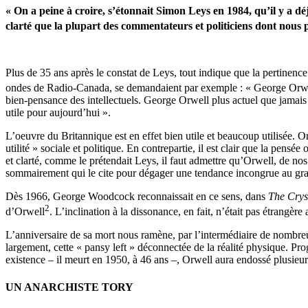
« On a peine à croire, s’étonnait Simon Leys en 1984, qu’il y a d
clarté que la plupart des commentateurs et politiciens dont nous p
Plus de 35 ans après le constat de Leys, tout indique que la pertine
ondes de Radio-Canada, se demandaient par exemple : « George Orwel
bien-pensance des intellectuels. George Orwell plus actuel que jamai
utile pour aujourd’hui ».
L’oeuvre du Britannique est en effet bien utile et beaucoup utilisée. On
utilité » sociale et politique. En contrepartie, il est clair que la pen
et clarté, comme le prétendait Leys, il faut admettre qu’Orwell, de nos 
sommairement qui le cite pour dégager une tendance incongrue au gra
Dès 1966, George Woodcock reconnaissait en ce sens, dans
The Cryst
2
d’Orwell
. L’inclination à la dissonance, en fait, n’était pas étrangèr
L’anniversaire de sa mort nous ramène, par l’intermédiaire de nombreuse
largement, cette « pansy left » déconnectée de la réalité physique. Pro
existence – il meurt en 1950, à 46 ans –, Orwell aura endossé plusieur
UN ANARCHISTE TORY