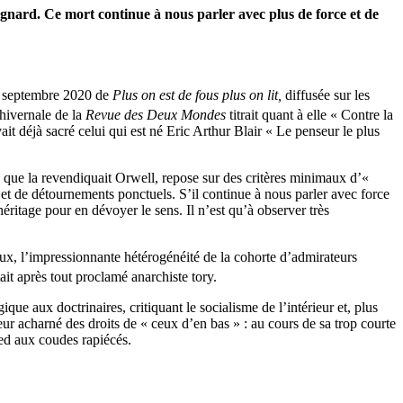
agnard. Ce mort continue à nous parler avec plus de force et de
23 septembre 2020 de
Plus on est de fous plus on lit,
diffusée sur les
 hivernale de la
Revue des Deux Mondes
titrait quant à elle « Contre la
t déjà sacré celui qui est né Eric Arthur Blair « Le penseur le plus
lle que la revendiquait Orwell, repose sur des critères minimaux d’«
objet de détournements ponctuels. S’il continue à nous parler avec force
héritage pour en dévoyer le sens. Il n’est qu’à observer très
ux, l’impressionnante hétérogénéité de la cohorte d’admirateurs
tait après tout proclamé anarchiste tory.
ue aux doctrinaires, critiquant le socialisme de l’intérieur et, plus
eur acharné des droits de « ceux d’en bas » : au cours de sa trop courte
eed aux coudes rapiécés.