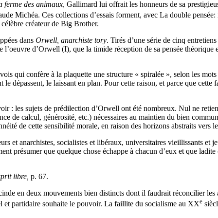
a ferme des animaux,
Gallimard lui offrait les honneurs de sa prestigieu
ude Michéa. Ces collections d’essais forment, avec La double pensée: re
 célèbre créateur de Big Brother.
loppées dans
Orwell, anarchiste tory
. Tirés d’une série de cinq entretie
’oeuvre d’Orwell (I), que la timide réception de sa pensée théorique en
vois qui confère à la plaquette une structure « spiralée », selon les mo
le dépassent, le laissant en plan. Pour cette raison, et parce que cette f
voir : les sujets de prédilection d’Orwell ont été nombreux. Nul ne retie
ence de calcul, générosité, etc.) nécessaires au maintien du bien commu
innéité de cette sensibilité morale, en raison des horizons abstraits vers l
 et anarchistes, socialistes et libéraux, universitaires vieillissants et 
ement présumer que quelque chose échappe à chacun d’eux et que ladite
rit libre,
p. 67.
cinde en deux mouvements bien distincts dont il faudrait réconcilier les
e
uel et partidaire souhaite le pouvoir. La faillite du socialisme au XX
siècl