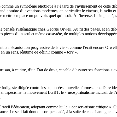
ue comme un symptôme phobique à l’égard de l’avilissement de cette déce
and nombre d’inventions modernes, en particulier le cinéma, la radio et l
de mettre en place un pouvoir, quel qu’il soit. À l’inverse, la simplicité, 
de pensée systématique chez George Orwell. Au fil des pages, et en dépi
s pièces d’un seul et même casse-tête, de multiples notions développée
devant la mécanisation progressive de la vie », comme l’écrit encore Orwel
t, en un sens, légitime de définir comme « tory ».
rtisan, à ce titre, d’un État de droit, capable d’assurer ses fonctions «
indigeste dirigée contre les supposées nouvelles formes de « délire id
’antispécisme, le mouvement LGBT, le « néospiritualisme inclusif de l’id
.
 d’Orwell l’éducateur, adoptant comme lui le « conservatisme critique ». 
tance. Le seul fait dont on sort persuadé, à la suite de cette harangue n