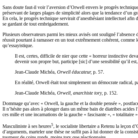
Sans doute faut-il voir l’aversion d’Orwell envers le progrès techniq
préservant de larges plages de simplicité alors que la tendance d’un gr
En cela, le progrès technique servirait d’anesthésiant intellectuel afin 
se gardant de tout embrigadement.
Plusieurs observateurs parmi les mieux avisés ont souligné l’absence 
réussit pourtant à ramasser en un tout extrêmement cohérent, comme le
qu’essayistique.
Il est, certes, difficile de nier que cette « horreur instinctive 
devenir son propre but, participe [sic] d’une sensibilité qu’il es
Jean-Claude Michéa,
Orwell éducateur,
p. 57.
En réalité, Orwell était tout simplement un démocrate radical, pa
Jean-Claude Michéa,
Orwell, anarchiste tory,
p. 152.
Dommage qu’avec « Orwell, la gauche et la double pensée », postface 
Il n’hésite pas alors à plonger dans un même bain de diatribes acides l
ces mille et une incarnations de la gauche « fascisante », « totalitaire »
5
Masculiniste à ses heures
, le socialiste libertaire a Retenu la leçon
d’arguments, marteler une thèse ne suffit pas à lui donner de la consis
tourneur de coins ronds, moins tory que réactionnaire.