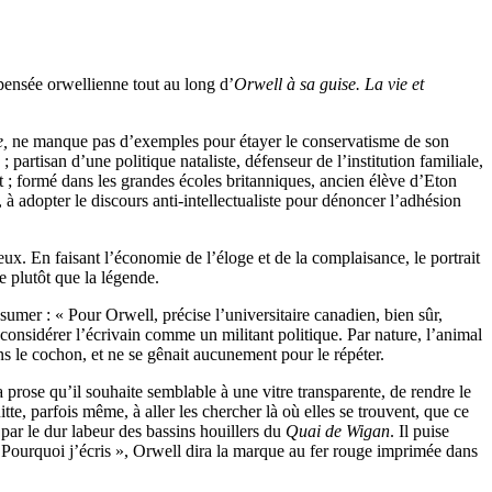
pensée orwellienne tout au long d’
Orwell à sa guise. La vie et
,
ne manque pas d’exemples pour étayer le conservatisme de son
 partisan d’une politique nataliste, défenseur de l’institution familiale,
nt ; formé dans les grandes écoles britanniques, ancien élève d’Eton
, à adopter le discours anti-intellectualiste pour dénoncer l’adhésion
ux. En faisant l’économie de l’éloge et de la complaisance, le portrait
e plutôt que la légende.
ssumer : « Pour Orwell, précise l’universitaire canadien, bien sûr,
à considérer l’écrivain comme un militant politique. Par nature, l’animal
ans le cochon, et ne se gênait aucunement pour le répéter.
prose qu’il souhaite semblable à une vitre transparente, de rendre le
uitte, parfois même, à aller les chercher là où elles se trouvent, que ce
par le dur labeur des bassins houillers du
Quai de Wigan
. Il puise
s « Pourquoi j’écris », Orwell dira la marque au fer rouge imprimée dans