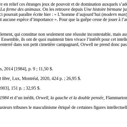
tre en relief ces étranges jeux de pouvoir et de domination auxquels s’
e
La ferme des animaux
. On les retrouve depuis
Une histoire birmane
ju
i pourrait paraître écrite hier : « L’homme d’aujourd’hui (
modern man
it aucune espèce d’importance ». Pour que la guêpe cesse de jouer à l’a
lement, qui constitue non seulement une réussite incontestable, mais au
. Ensemble, ils ont de quoi maintenir bien vivace l’intérêt pour cet int
e enterré dans son petit cimetière campagnard, Orwell ne prend donc pas 
, 2014 [1984], p. 9 ; 11,50 $.
 libre,
Lux, Montréal, 2020, 424 p. ; 26,95 $.
003], 151 p. ; 32,95 $.
 1984
et d’un inédit,
Orwell, la gauche et la double pensée,
Flammarion, 
sieurs tribunes le masculinisme étriqué de certaines figures intellectu