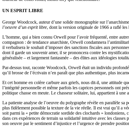
UN ESPRIT LIBRE
George Woodcock, auteur d’une solide monographie sur l’anarchisme tra
l’oeuvre d’un esprit libre
, dont la version originale de 1966 a raflé l
L’homme, qui a bien connu Orwell pour l’avoir fréquenté, entre autre
compagnon : de tendance anarchiste, Orwell condamnera l’antimilitarisme f
il verbalisera le souhait d’imposer des sanctions fiscales aux personne
dont il garde un souvenir amer, il se prononcera contre les mystificatio
généralisée – et largement fantasmée – des élites aux idéologies totalita
Par-dessus tout, raconte Woodcock, Orwell était un individu profondémen
qu’il brosse de l’écrivain n’en paraît que plus authentique, plus incarn
Et cet homme en colère carbure aux griefs, nous dit-il, une attitude que
l’intégrité personnelle et même parfois les caprices personnels ont prés
politique chasse en meute. Le chasseur solitaire, lui, appartient à une 
La patiente analyse de l’oeuvre du polygraphe révèle en parallèle sa p
plus fidèlement possible la texture de la vie réelle. Il est vrai qu’il a 
soit parmi la « petite démocratie sordide des clochards » londoniens
dans ces expériences de terrain sa solidarité intuitive avec les classe
son oeuvre par le sentiment d’injustice et l’urgence de prendre positio