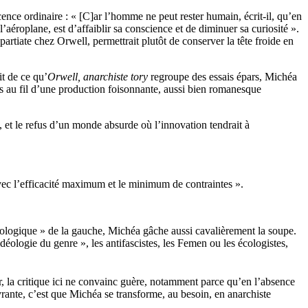
nce ordinaire : « [C]ar l’homme ne peut rester humain, écrit-il, qu’en
’aéroplane, est d’affaiblir sa conscience et de diminuer sa curiosité ».
spartiate chez Orwell, permettrait plutôt de conserver la tête froide en
t de ce qu’
Orwell, anarchiste tory
regroupe des essais épars, Michéa
s au fil d’une production foisonnante, aussi bien romanesque
l, et le refus d’un monde absurde où l’innovation tendrait à
 avec l’efficacité maximum et le minimum de contraintes ».
éologique » de la gauche, Michéa gâche aussi cavalièrement la soupe.
éologie du genre », les antifascistes, les Femen ou les écologistes,
Or, la critique ici ne convainc guère, notamment parce qu’en l’absence
avrante, c’est que Michéa se transforme, au besoin, en anarchiste