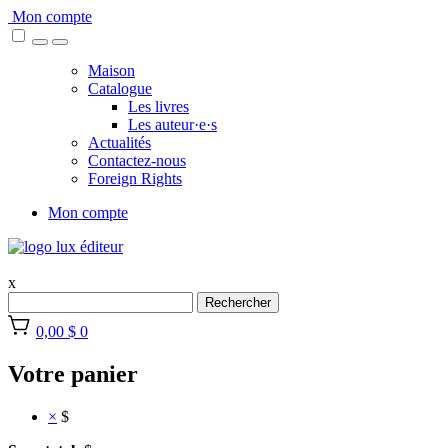
Skip
Mon compte
to
content
Maison
Catalogue
Les livres
Les auteur·e·s
Actualités
Contactez-nous
Foreign Rights
Mon compte
x
Rechercher
0,00 $
0
Votre panier
×
$