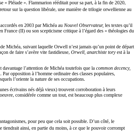
se « Pléiade ». Flammarion rééditait pour sa part, à la fin de 2020,
tour sur la question libérale, une manière de trilogie orwellienne au
ns accordés en 2003 par Michéa au
Nouvel Observateur,
les textes qu’il
 France (II) ou son scepticisme critique à l’égard des « théologies du
ts de Michéa, suivant laquelle Orwell n’est jamais qu’un point de départ
açon de faire s’avère vite fastidieuse,
Orwell, anarchiste tory
est à la
nt davantage l’attention de Michéa toutefois que la
common decency,
n. Par opposition à l’homme ordinaire des classes populaires,
esquels l’oriente la nature de ses occupations.
jeunes écrivains nés déjà vieux) trouvent corroboration à leurs
 oeuvre, considérée comme un tout, est beaucoup plus complexe
 antagonismes, pour peu que cela soit possible. D’un côté, le
e tiendrait ainsi, en partie du moins, à ce que le pouvoir corrompt