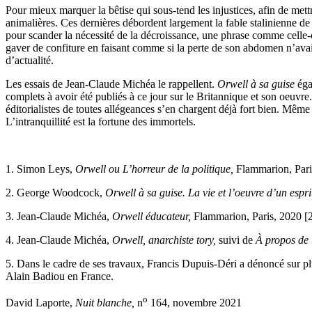
Pour mieux marquer la bêtise qui sous-tend les injustices, afin de met
animalières. Ces dernières débordent largement la fable stalinienne d
pour scander la nécessité de la décroissance, une phrase comme celle-c
gaver de confiture en faisant comme si la perte de son abdomen n’ava
d’actualité.
Les essais de Jean-Claude Michéa le rappellent.
Orwell à sa guise
éga
complets à avoir été publiés à ce jour sur le Britannique et son oeuvre
éditorialistes de toutes allégeances s’en chargent déjà fort bien. Mêm
L’intranquillité est la fortune des immortels.
1. Simon Leys,
Orwell ou L’horreur de la politique,
Flammarion, Paris
2. George Woodcock,
Orwell à sa guise. La vie et l’oeuvre d’un esprit
3. Jean-Claude Michéa,
Orwell éducateur,
Flammarion, Paris, 2020 [2
4. Jean-Claude Michéa,
Orwell, anarchiste tory,
suivi de
À propos de
5. Dans le cadre de ses travaux, Francis Dupuis-Déri a dénoncé sur plu
Alain Badiou en France.
o
David Laporte,
Nuit blanche,
n
164, novembre 2021