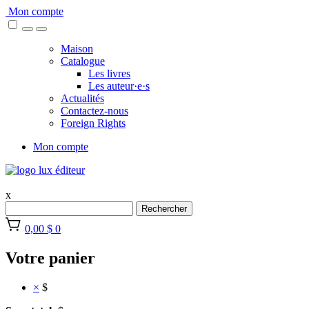
Skip
Mon compte
to
content
Maison
Catalogue
Les livres
Les auteur·e·s
Actualités
Contactez-nous
Foreign Rights
Mon compte
x
Rechercher
0,00 $
0
Votre panier
×
$