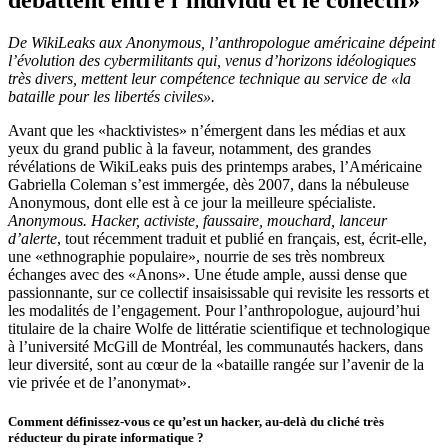
De WikiLeaks aux Anonymous, l’anthropologue américaine dépeint
l’évolution des cybermilitants qui, venus d’horizons idéologiques
très divers, mettent leur compétence technique au service de «la
bataille pour les libertés civiles».
Avant que les «hacktivistes» n’émergent dans les médias et aux
yeux du grand public à la faveur, notamment, des grandes
révélations de WikiLeaks puis des printemps arabes, l’Américaine
Gabriella Coleman s’est immergée, dès 2007, dans la nébuleuse
Anonymous, dont elle est à ce jour la meilleure spécialiste.
Anonymous. Hacker, activiste, faussaire, mouchard, lanceur
d’alerte
, tout récemment traduit et publié en français, est, écrit-elle,
une «ethnographie populaire», nourrie de ses très nombreux
échanges avec des «Anons». Une étude ample, aussi dense que
passionnante, sur ce collectif insaisissable qui revisite les ressorts et
les modalités de l’engagement. Pour l’anthropologue, aujourd’hui
titulaire de la chaire Wolfe de littératie scientifique et technologique
à l’université McGill de Montréal, les communautés hackers, dans
leur diversité, sont au cœur de la «bataille rangée sur l’avenir de la
vie privée et de l’anonymat».
Comment définissez-vous ce qu’est un hacker, au-delà du cliché très
réducteur du pirate informatique ?