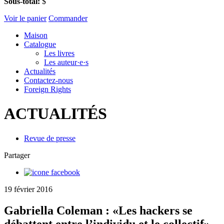
Sous-total:
$
Voir le panier
Commander
Maison
Catalogue
Les livres
Les auteur·e·s
Actualités
Contactez-nous
Foreign Rights
ACTUALITÉS
Revue de presse
Partager
19 février 2016
Gabriella Coleman : «Les hackers se
débattent entre l’individu et le collectif»