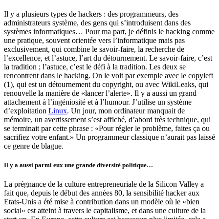
Il y a plusieurs types de hackers : des programmeurs, des
administrateurs système, des gens qui s’introduisent dans des
systèmes informatiques… Pour ma part, je définis le hacking comme
une pratique, souvent orientée vers l’informatique mais pas
exclusivement, qui combine le savoir-faire, la recherche de
l’excellence, et l’astuce, l’art du détournement. Le savoir-faire, c’est
la tradition ; l’astuce, c’est le défi à la tradition. Les deux se
rencontrent dans le hacking. On le voit par exemple avec le copyleft
(1), qui est un détournement du copyright, ou avec WikiLeaks, qui
renouvelle la manière de «lancer l’alerte». Il y a aussi un grand
attachement à l’ingéniosité et à l’humour. J’utilise un système
d’exploitation
Linux
. Un jour, mon ordinateur manquait de
mémoire, un avertissement s’est affiché, d’abord très technique, qui
se terminait par cette phrase : «Pour régler le problème, faites ça ou
sacrifiez votre enfant.» Un programmeur classique n’aurait pas laissé
ce genre de blague.
Il y a aussi parmi eux une grande diversité politique…
La prégnance de la culture entrepreneuriale de la Silicon Valley a
fait que, depuis le début des années 80, la sensibilité hacker aux
Etats-Unis a été mise à contribution dans un modèle où le «bien
social» est atteint à travers le capitalisme, et dans une culture de la