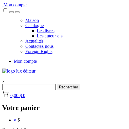
Skip
Mon compte
to
content
Maison
Catalogue
Les livres
Les auteur·e·s
Actualités
Contactez-nous
Foreign Rights
Mon compte
x
Rechercher
0,00 $
0
Votre panier
×
$