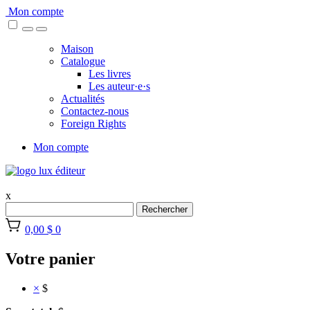
Skip
Mon compte
to
content
Maison
Catalogue
Les livres
Les auteur·e·s
Actualités
Contactez-nous
Foreign Rights
Mon compte
x
Rechercher
0,00 $
0
Votre panier
×
$