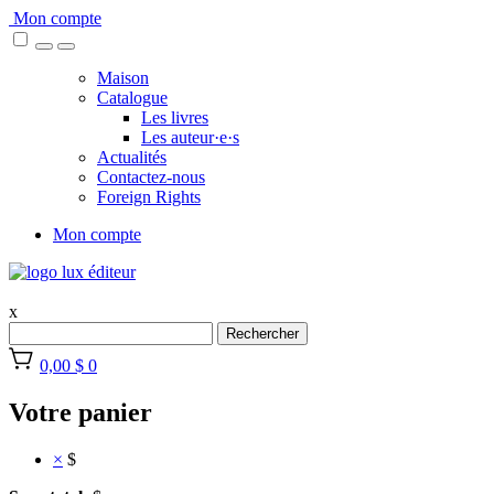
Skip
Mon compte
to
content
Maison
Catalogue
Les livres
Les auteur·e·s
Actualités
Contactez-nous
Foreign Rights
Mon compte
x
Rechercher
0,00 $
0
Votre panier
×
$