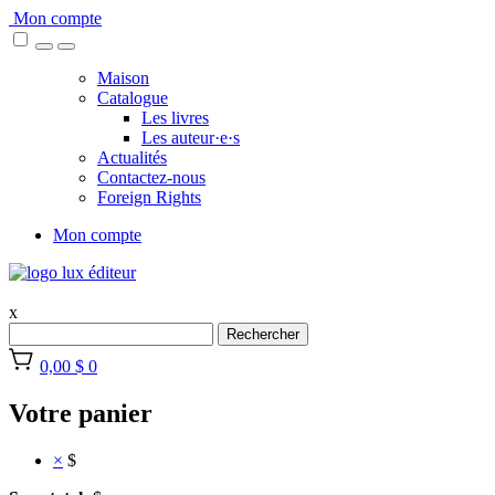
Skip
Mon compte
to
content
Maison
Catalogue
Les livres
Les auteur·e·s
Actualités
Contactez-nous
Foreign Rights
Mon compte
x
Rechercher
0,00 $
0
Votre panier
×
$