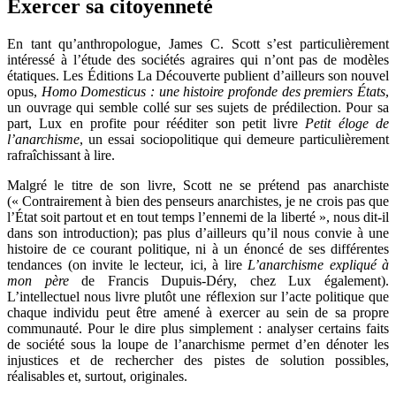
Exercer sa citoyenneté
En tant qu’anthropologue, James C. Scott s’est particulièrement
intéressé à l’étude des sociétés agraires qui n’ont pas de modèles
étatiques. Les Éditions La Découverte publient d’ailleurs son nouvel
opus,
Homo Domesticus : une histoire profonde des premiers États
,
un ouvrage qui semble collé sur ses sujets de prédilection. Pour sa
part, Lux en profite pour rééditer son petit livre
Petit éloge de
l’anarchisme
, un essai sociopolitique qui demeure particulièrement
rafraîchissant à lire.
Malgré le titre de son livre, Scott ne se prétend pas anarchiste
(« Contrairement à bien des penseurs anarchistes, je ne crois pas que
l’État soit partout et en tout temps l’ennemi de la liberté », nous dit-il
dans son introduction); pas plus d’ailleurs qu’il nous convie à une
histoire de ce courant politique, ni à un énoncé de ses différentes
tendances (on invite le lecteur, ici, à lire
L’anarchisme expliqué à
mon père
de Francis Dupuis-Déry, chez Lux également).
L’intellectuel nous livre plutôt une réflexion sur l’acte politique que
chaque individu peut être amené à exercer au sein de sa propre
communauté. Pour le dire plus simplement : analyser certains faits
de société sous la loupe de l’anarchisme permet d’en dénoter les
injustices et de rechercher des pistes de solution possibles,
réalisables et, surtout, originales.