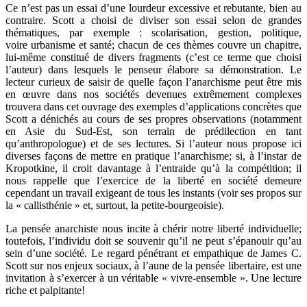
Ce n’est pas un essai d’une lourdeur excessive et rebutante, bien au
contraire. Scott a choisi de diviser son essai selon de grandes
thématiques, par exemple : scolarisation, gestion, politique,
voire urbanisme et santé; chacun de ces thèmes couvre un chapitre,
lui-même constitué de divers fragments (c’est ce terme que choisi
l’auteur) dans lesquels le penseur élabore sa démonstration. Le
lecteur curieux de saisir de quelle façon l’anarchisme peut être mis
en œuvre dans nos sociétés devenues extrêmement complexes
trouvera dans cet ouvrage des exemples d’applications concrètes que
Scott a dénichés au cours de ses propres observations (notamment
en Asie du Sud-Est, son terrain de prédilection en tant
qu’anthropologue) et de ses lectures. Si l’auteur nous propose ici
diverses façons de mettre en pratique l’anarchisme; si, à l’instar de
Kropotkine, il croit davantage à l’entraide qu’à la compétition; il
nous rappelle que l’exercice de la liberté en société demeure
cependant un travail exigeant de tous les instants (voir ses propos sur
la « callisthénie » et, surtout, la petite-bourgeoisie).
La pensée anarchiste nous incite à chérir notre liberté individuelle;
toutefois, l’individu doit se souvenir qu’il ne peut s’épanouir qu’au
sein d’une société. Le regard pénétrant et empathique de James C.
Scott sur nos enjeux sociaux, à l’aune de la pensée libertaire, est une
invitation à s’exercer à un véritable « vivre-ensemble ». Une lecture
riche et palpitante!