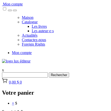
Skip
Mon compte
to
content
Maison
Catalogue
Les livres
Les auteur·e·s
Actualités
Contactez-nous
Foreign Rights
Mon compte
x
Rechercher
0,00 $
0
Votre panier
×
$