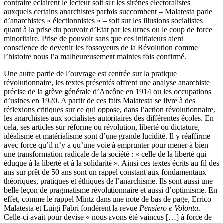
contraire éclairent le lecteur soit sur les sirènes électoralistes
auxquels certains anarchistes parfois succombent – Malatesta parle
d’anarchistes « électionnistes » – soit sur les illusions socialistes
quant à la prise du pouvoir d’Etat par les urnes ou le coup de force
minoritaire. Prise de pouvoir sans que ces initiateurs aient
conscience de devenir les fossoyeurs de la Révolution comme
l’histoire nous l’a malheureusement maintes fois confirmé.
Une autre partie de l’ouvrage est centrée sur la pratique
révolutionnaire, les textes présentés offrent une analyse anarchiste
précise de la grève générale d’Ancône en 1914 ou les occupations
d’usines en 1920. A partir de ces faits Malatesta se livre à des
réflexions critiques sur ce qui oppose, dans l’action révolutionnaire,
les anarchistes aux socialistes autoritaires des différentes écoles. En
cela, ses articles sur réforme ou révolution, liberté ou dictature,
idéalisme et matérialisme sont d’une grande lucidité. Il y réaffirme
avec force qu’il n’y a qu’une voie à emprunter pour mener à bien
une transformation radicale de la société : « celle de la liberté qui
éduque à la liberté et à la solidarité ». Ainsi ces textes écrits au fil des
ans sur prêt de 50 ans sont un rappel constant aux fondamentaux
théoriques, pratiques et éthiques de l’anarchisme. Ils sont aussi une
belle leçon de pragmatisme révolutionnaire et aussi d’optimisme. En
effet, comme le rappel Mintz dans une note de bas de page, Errico
Malatesta et Luigi Fabri fondèrent la revue
Pensiero e Volonta
.
Celle-ci avait pour devise « nous avons été vaincus […] à force de