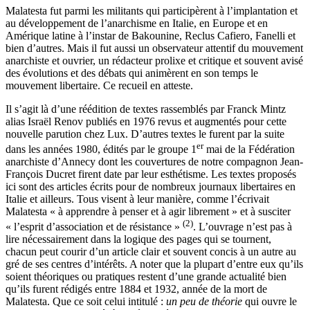
Malatesta fut parmi les militants qui participèrent à l’implantation et
au développement de l’anarchisme en Italie, en Europe et en
Amérique latine à l’instar de Bakounine, Reclus Cafiero, Fanelli et
bien d’autres. Mais il fut aussi un observateur attentif du mouvement
anarchiste et ouvrier, un rédacteur prolixe et critique et souvent avisé
des évolutions et des débats qui animèrent en son temps le
mouvement libertaire. Ce recueil en atteste.
Il s’agit là d’une réédition de textes rassemblés par Franck Mintz
alias Israël Renov publiés en 1976 revus et augmentés pour cette
nouvelle parution chez Lux. D’autres textes le furent par la suite
er
dans les années 1980, édités par le groupe 1
mai de la Fédération
anarchiste d’Annecy dont les couvertures de notre compagnon Jean-
François Ducret firent date par leur esthétisme. Les textes proposés
ici sont des articles écrits pour de nombreux journaux libertaires en
Italie et ailleurs. Tous visent à leur manière, comme l’écrivait
Malatesta « à apprendre à penser et à agir librement » et à susciter
(2)
« l’esprit d’association et de résistance »
. L’ouvrage n’est pas à
lire nécessairement dans la logique des pages qui se tournent,
chacun peut courir d’un article clair et souvent concis à un autre au
gré de ses centres d’intérêts. A noter que la plupart d’entre eux qu’ils
soient théoriques ou pratiques restent d’une grande actualité bien
qu’ils furent rédigés entre 1884 et 1932, année de la mort de
Malatesta. Que ce soit celui intitulé :
un peu de théorie
qui ouvre le