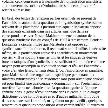
volume, ceux consacrés à la nécessité de l’organisation anarchiste,
aux mouvements sociaux révolutionnaires ou ceux plus tardifs
relatifs au fascisme.
En bref, des textes de réflexion parfois essentiels au présent de
l’anarchisme autour de la question de l’organisation synthésiste ou
relavant de la plateforme. Question sur laquelle Malatesta apporte
des éléments éclairants dans ses articles ainsi que dans sa
correspondance avec Nestor Makhno ; ou encore autour de la
question syndicale lors du congrès de 1907 à Amsterdam. Pendant
longtemps à circuler l’idée que Malatesta était opposé au
syndicalisme. Il n’en fut rien, il reconnaît « toute l’utilité, la nécessité
même, de la participation active des anarchistes au mouvement
ouvrier ». Il ne souligna que les limites et les risques de dérives
bureaucratiques d’un syndicalisme se suffisant « à lui-même comme
moyen pour accomplir la révolution sociale et réaliser l’anarchie »
voire d’en être le seul organisateur. D’où l’importance en parallèle,
pour Malatesta, d’une organisation spécifique permettant aux
militants syndicalistes de se ressourcer sans pour autant que celle-ci
est pour finalité une quelconque « domination » sur l’organisation
ouvrière. Le recueil aborde aussi la question agraire à l’époque
centrale dans la geste révolutionnaire dans le cadre d’un dialogue
didactique ou de controverses avec d’autres militants. On trouve
dans ces textes sur la ruralité, malgré tout un peu vieillis, quelques
remarques et quelques propositions d’un certain intérêt. D’autres au