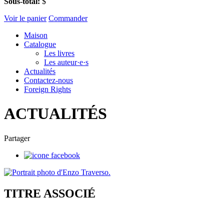
Sous-total:
$
Voir le panier
Commander
Maison
Catalogue
Les livres
Les auteur·e·s
Actualités
Contactez-nous
Foreign Rights
ACTUALITÉS
Partager
TITRE ASSOCIÉ