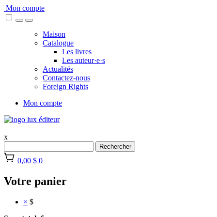
Skip
Mon compte
to
content
Maison
Catalogue
Les livres
Les auteur·e·s
Actualités
Contactez-nous
Foreign Rights
Mon compte
x
Rechercher
0,00 $
0
Votre panier
×
$