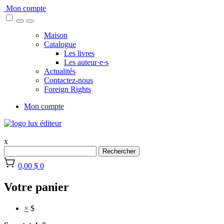
Skip
Mon compte
to
content
Maison
Catalogue
Les livres
Les auteur·e·s
Actualités
Contactez-nous
Foreign Rights
Mon compte
x
Rechercher
0,00 $
0
Votre panier
×
$