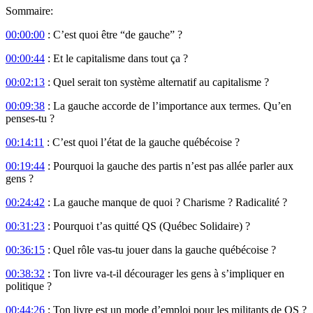
Sommaire:
00:00:00
: C’est quoi être “de gauche” ?
00:00:44
: Et le capitalisme dans tout ça ?
00:02:13
: Quel serait ton système alternatif au capitalisme ?
00:09:38
: La gauche accorde de l’importance aux termes. Qu’en
penses-tu ?
00:14:11
: C’est quoi l’état de la gauche québécoise ?
00:19:44
: Pourquoi la gauche des partis n’est pas allée parler aux
gens ?
00:24:42
: La gauche manque de quoi ? Charisme ? Radicalité ?
00:31:23
: Pourquoi t’as quitté QS (Québec Solidaire) ?
00:36:15
: Quel rôle vas-tu jouer dans la gauche québécoise ?
00:38:32
: Ton livre va-t-il décourager les gens à s’impliquer en
politique ?
00:44:26
: Ton livre est un mode d’emploi pour les militants de QS ?