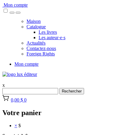
Skip
Mon compte
to
content
Maison
Catalogue
Les livres
Les auteur·e·s
Actualités
Contactez-nous
Foreign Rights
Mon compte
x
Rechercher
0,00 $
0
Votre panier
×
$