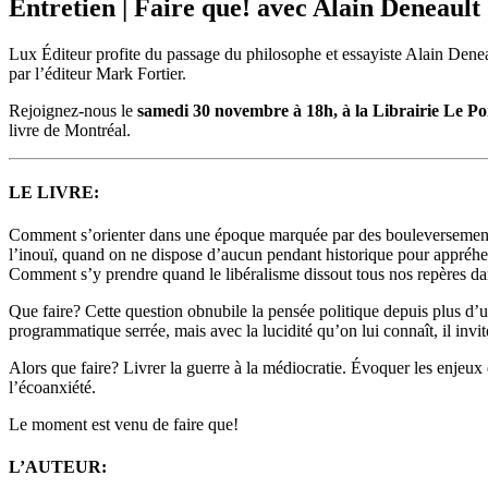
Entretien | Faire que! avec Alain Deneault
Lux Éditeur profite du passage du philosophe et essayiste Alain Deneau
par l’éditeur Mark Fortier.
Rejoignez-nous le
samedi 30 novembre à 18h, à la Librairie Le Po
livre de Montréal.
LE LIVRE:
Comment s’orienter dans une époque marquée par des bouleversements é
l’inouï, quand on ne dispose d’aucun pendant historique pour appréhe
Comment s’y prendre quand le libéralisme dissout tous nos repères d
Que faire? Cette question obnubile la pensée politique depuis plus d’u
programmatique serrée, mais avec la lucidité qu’on lui connaît, il in
Alors que faire? Livrer la guerre à la médiocratie. Évoquer les enjeux qu
l’écoanxiété.
Le moment est venu de faire que!
L’AUTEUR: