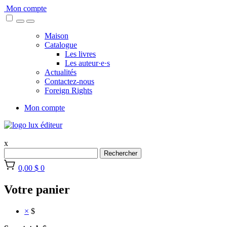
Skip
Mon compte
to
content
Maison
Catalogue
Les livres
Les auteur·e·s
Actualités
Contactez-nous
Foreign Rights
Mon compte
x
Rechercher
0,00 $
0
Votre panier
×
$