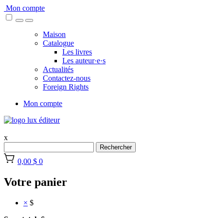
Skip
Mon compte
to
content
Maison
Catalogue
Les livres
Les auteur·e·s
Actualités
Contactez-nous
Foreign Rights
Mon compte
x
Rechercher
0,00 $
0
Votre panier
×
$