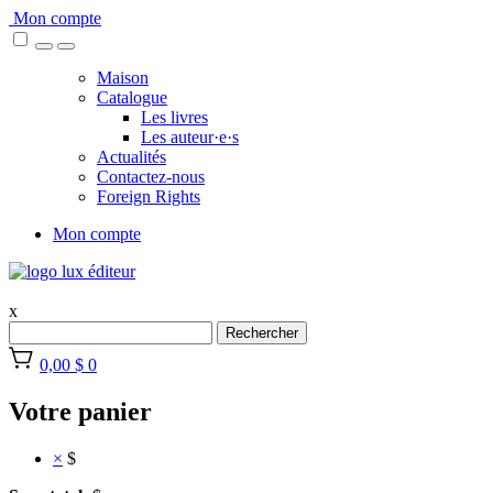
Skip
Mon compte
to
content
Maison
Catalogue
Les livres
Les auteur·e·s
Actualités
Contactez-nous
Foreign Rights
Mon compte
x
Rechercher
0,00 $
0
Votre panier
×
$