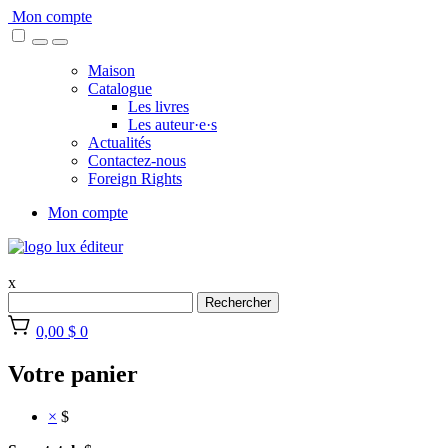
Skip
Mon compte
to
content
Maison
Catalogue
Les livres
Les auteur·e·s
Actualités
Contactez-nous
Foreign Rights
Mon compte
x
Rechercher
0,00 $
0
Votre panier
×
$