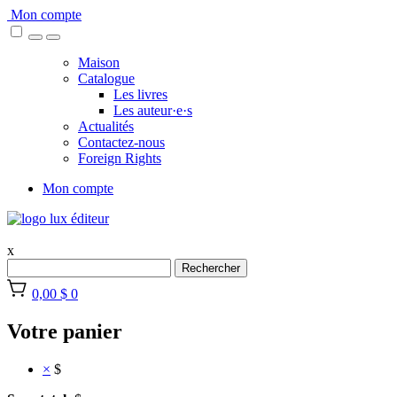
Skip
Mon compte
to
content
Maison
Catalogue
Les livres
Les auteur·e·s
Actualités
Contactez-nous
Foreign Rights
Mon compte
x
Rechercher
0,00 $
0
Votre panier
×
$