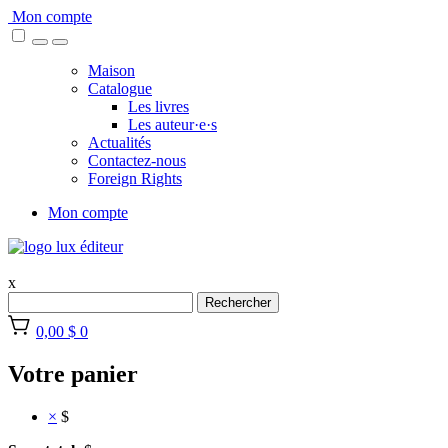
Skip
Mon compte
to
content
Maison
Catalogue
Les livres
Les auteur·e·s
Actualités
Contactez-nous
Foreign Rights
Mon compte
x
Rechercher
0,00 $
0
Votre panier
×
$