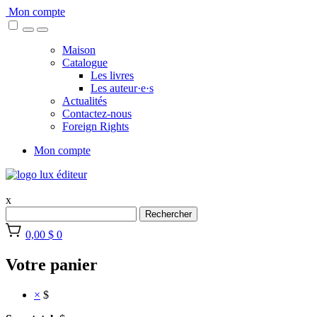
Skip
Mon compte
to
content
Maison
Catalogue
Les livres
Les auteur·e·s
Actualités
Contactez-nous
Foreign Rights
Mon compte
x
Rechercher
0,00 $
0
Votre panier
×
$