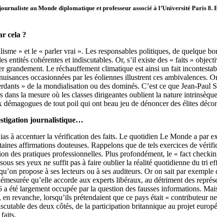
t journaliste au Monde diplomatique et professeur associé à l’Université Paris 8.
r cela ?
isme » et le « parler vrai ». Les responsables politiques, de quelque bor
es entités cohérentes et indiscutables. Or, s’il existe des « faits » objec
rer grandement. Le réchauffement climatique est ainsi un fait incontestab
nuisances occasionnées par les éoliennes illustrent ces ambivalences. Or,
 perdants » de la mondialisation ou des dominés. C’est ce que Jean-Paul Sa
s dans la mesure où les classes dirigeantes oublient la nature intrinsèque
aux démagogues de tout poil qui ont beau jeu de dénoncer des élites décon
vestigation journalistique…
ias à accentuer la vérification des faits. Le quotidien Le Monde a par e
nes affirmations douteuses. Rappelons que de tels exercices de vérificat
n des pratiques professionnelles. Plus profondément, le « fact checking
ous ses yeux ne suffit pas à faire oublier la réalité quotidienne du tri ef
qu’on propose à ses lecteurs ou à ses auditeurs. Or on sait par exemple 
surée qu’elle accorde aux experts libéraux, au détriment des représenta
 a été largement occupée par la question des fausses informations. Mais
i, en revanche, lorsqu’ils prétendaient que ce pays était « contributeur n
iscutable des deux côtés, de la participation britannique au projet euro
faits.