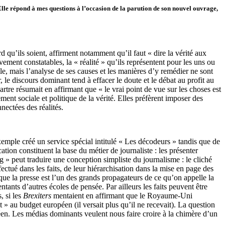
 Elle répond à mes questions à l’occasion de la parution de son nouvel ouvrage,
d qu’ils soient, affirment notamment qu’il faut « dire la vérité aux
tivement constatables, la « réalité » qu’ils représentent pour les uns ou
le, mais l’analyse de ses causes et les manières d’y remédier ne sont
 le discours dominant tend à effacer le doute et le débat au profit au
rtre résumait en affirmant que « le vrai point de vue sur les choses est
ment sociale et politique de la vérité. Elles préfèrent imposer des
nectées des réalités.
xemple créé un service spécial intitulé « Les décodeurs » tandis que de
ion constituent la base du métier de journaliste : les présenter
 » peut traduire une conception simpliste du journalisme : le cliché
fectué dans les faits, de leur hiérarchisation dans la mise en page des
que la presse est l’un des grands propagateurs de ce qu’on appelle la
nts d’autres écoles de pensée. Par ailleurs les faits peuvent être
, si les
Brexiters
mentaient en affirmant que le Royaume-Uni
et » au budget européen (il versait plus qu’il ne recevait). La question
péen. Les médias dominants veulent nous faire croire à la chimère d’un