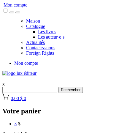
Skip
Mon compte
to
content
Maison
Catalogue
Les livres
Les auteur·e·s
Actualités
Contactez-nous
Foreign Rights
Mon compte
x
Rechercher
0,00 $
0
Votre panier
×
$