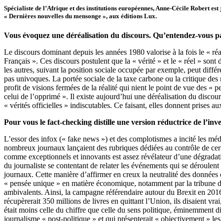
Spécialiste de l’Afrique et des institutions européennes, Anne-Cécile Robert es
« Dernières nouvelles du mensonge », aux éditions Lux.
Vous évoquez une déréalisation du discours. Qu’entendez-vous pa
Le discours dominant depuis les années 1980 valorise à la fois le « réal
Français ». Ces discours postulent que la « vérité » et le « réel » sont d
les autres, suivant la position sociale occupée par exemple, peut diffé
pas univoques. La portée sociale de la taxe carbone ou la critique des 
profit de visions fermées de la réalité qui nient le point de vue des «
celui de l’opprimé ». Il existe aujourd’hui une déréalisation du discour
« vérités officielles » indiscutables. Ce faisant, elles donnent prises 
Pour vous le fact-checking distille une version réductrice de l’in
L’essor des infox (« fake news ») et des complotismes a incité les méd
nombreux journaux lançaient des rubriques dédiées au contrôle de certai
comme exceptionnels et innovants est assez révélateur d’une dégradatio
du journaliste se contentant de relater les événements qui se déroulent s
journaux. Cette manière d’affirmer en creux la neutralité des données 
« pensée unique » en matière économique, notamment par la tribune déme
ambivalents. Ainsi, la campagne référendaire autour du Brexit en 2016
récupèrerait 350 millions de livres en quittant l’Union, ils disaient vra
était moins celle du chiffre que celle du sens politique, éminemment d
journalisme « post-politique » et qui présenterait « objectivement » les 