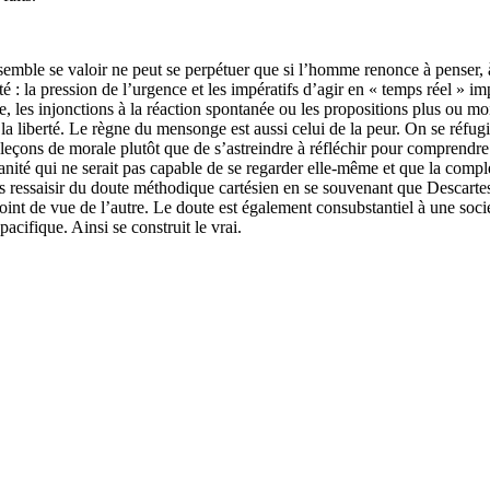
emble se valoir ne peut se perpétuer que si l’homme renonce à penser, à 
é : la pression de l’urgence et les impératifs d’agir en « temps réel » i
te, les injonctions à la réaction spontanée ou les propositions plus ou 
e la liberté. Le règne du mensonge est aussi celui de la peur. On se réf
çons de morale plutôt que de s’astreindre à réfléchir pour comprendre le
manité qui ne serait pas capable de se regarder elle-même et que la com
essaisir du doute méthodique cartésien en se souvenant que Descartes le
 point de vue de l’autre. Le doute est également consubstantiel à une soc
acifique. Ainsi se construit le vrai.