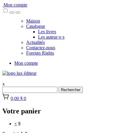
Skip
Mon compte
to
content
Maison
Catalogue
Les livres
Les auteur·e·s
Actualités
Contactez-nous
Foreign Rights
Mon compte
x
Rechercher
0,00 $
0
Votre panier
×
$