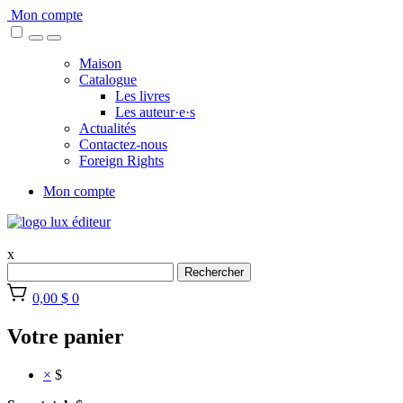
Skip
Mon compte
to
content
Maison
Catalogue
Les livres
Les auteur·e·s
Actualités
Contactez-nous
Foreign Rights
Mon compte
x
Rechercher
0,00 $
0
Votre panier
×
$