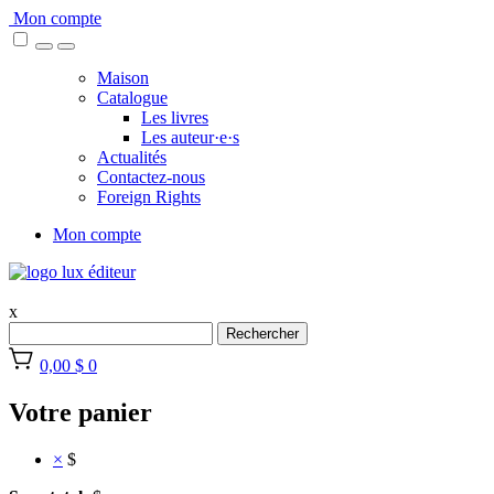
Skip
Mon compte
to
content
Maison
Catalogue
Les livres
Les auteur·e·s
Actualités
Contactez-nous
Foreign Rights
Mon compte
x
Rechercher
0,00 $
0
Votre panier
×
$