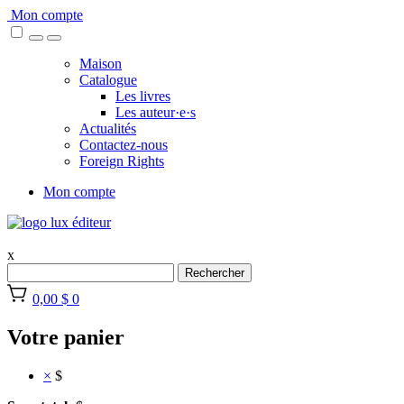
Skip
Mon compte
to
content
Maison
Catalogue
Les livres
Les auteur·e·s
Actualités
Contactez-nous
Foreign Rights
Mon compte
x
Rechercher
0,00 $
0
Votre panier
×
$