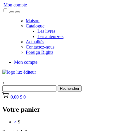
Skip
Mon compte
to
content
Maison
Catalogue
Les livres
Les auteur·e·s
Actualités
Contactez-nous
Foreign Rights
Mon compte
x
Rechercher
0,00 $
0
Votre panier
×
$