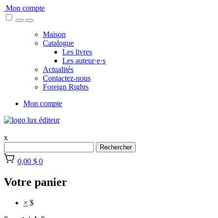
Skip
Mon compte
to
content
Maison
Catalogue
Les livres
Les auteur·e·s
Actualités
Contactez-nous
Foreign Rights
Mon compte
x
Rechercher
0,00 $
0
Votre panier
×
$