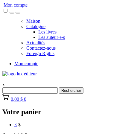
Skip
Mon compte
to
content
Maison
Catalogue
Les livres
Les auteur·e·s
Actualités
Contactez-nous
Foreign Rights
Mon compte
x
Rechercher
0,00 $
0
Votre panier
×
$