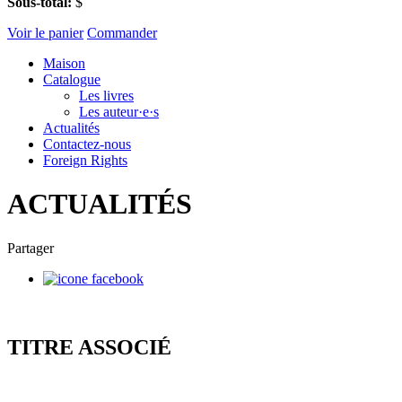
Sous-total:
$
Voir le panier
Commander
Maison
Catalogue
Les livres
Les auteur·e·s
Actualités
Contactez-nous
Foreign Rights
ACTUALITÉS
Partager
TITRE ASSOCIÉ