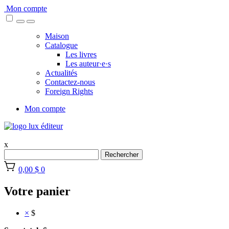
Skip
Mon compte
to
content
Maison
Catalogue
Les livres
Les auteur·e·s
Actualités
Contactez-nous
Foreign Rights
Mon compte
x
Rechercher
0,00 $
0
Votre panier
×
$