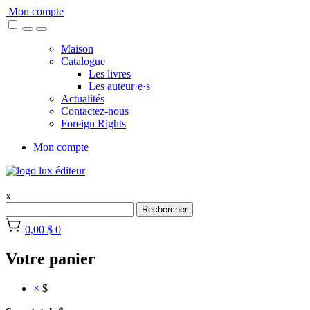
Skip
Mon compte
to
content
Maison
Catalogue
Les livres
Les auteur·e·s
Actualités
Contactez-nous
Foreign Rights
Mon compte
x
Rechercher
0,00 $
0
Votre panier
×
$