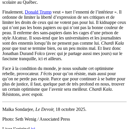
scolaire au Québec.
Finalement,
Donald Trump
veut « tuer l’ennemi de l’intérieur ». Il
ordonne de limiter la liberté d’expression de ses critiques et de
limiter les droits de ceux qui ne votent pas pour lui. Il kidnappe ceux
qui n’ont pas les bons papiers ou qui n’ont pas la bonne couleur de
peau. Il enferme des sans-papiers dans les cages d’une prison de
style Alcatraz. Il sous-tend que les universitaires et les journalistes
sont des ennemis lorsqu’ils ne pensent pas comme lui.
Chardi Kala
pour que tout se termine bien, ou un peu moins mal. Et lisez donc
Jonathan Durand Folco (avec qui je partage aussi mes jours) sur le
fascisme tranquille, ici et ailleurs.
Face à la condition du monde, je nous souhaite cet optimisme
rebelle, provocateur. J’écris pour qu’on résiste, mais aussi pour
qu’on ne perde pas espoir. Parce que pour continuer à se battre pour
plus de justice, il faut, quelque part de très profond en nous, trouver
un certain optimisme que l’avenir sera meilleur.
Chardi Kala
.
Résistons, avec espoir.
Maïka Sondarjee,
Le Devoir,
18 octobre 2025.
Photo: Seth Wenig / Associated Press
Lisez l’original
ici
.