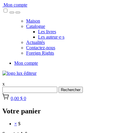
Skip
Mon compte
to
content
Maison
Catalogue
Les livres
Les auteur·e·s
Actualités
Contactez-nous
Foreign Rights
Mon compte
x
Rechercher
0,00 $
0
Votre panier
×
$