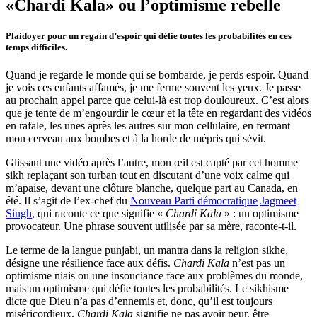
«Chardi Kala» ou l’optimisme rebelle
Plaidoyer pour un regain d’espoir qui défie toutes les probabilités en ces
temps difficiles.
Quand je regarde le monde qui se bombarde, je perds espoir. Quand
je vois ces enfants affamés, je me ferme souvent les yeux. Je passe
au prochain appel parce que celui-là est trop douloureux. C’est alors
que je tente de m’engourdir le cœur et la tête en regardant des vidéos
en rafale, les unes après les autres sur mon cellulaire, en fermant
mon cerveau aux bombes et à la horde de mépris qui sévit.
Glissant une vidéo après l’autre, mon œil est capté par cet homme
sikh replaçant son turban tout en discutant d’une voix calme qui
m’apaise, devant une clôture blanche, quelque part au Canada, en
été. Il s’agit de l’ex-chef du
Nouveau Parti démocratique
Jagmeet
Singh
, qui raconte ce que signifie «
Chardi Kala
» : un optimisme
provocateur. Une phrase souvent utilisée par sa mère, raconte-t-il.
Le terme de la langue punjabi, un mantra dans la religion sikhe,
désigne une résilience face aux défis.
Chardi Kala
n’est pas un
optimisme niais ou une insouciance face aux problèmes du monde,
mais un optimisme qui défie toutes les probabilités. Le sikhisme
dicte que Dieu n’a pas d’ennemis et, donc, qu’il est toujours
miséricordieux.
Chardi Kala
signifie ne pas avoir peur, être