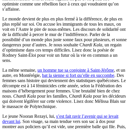
optimiste comme une rébellion face à ceux qui voudraient qu’on
s’affaisse.
Le monde devient de plus en plus fermé à la différence, de plus en
plus replié sur soi. On accuse les immigrants de tous les maux, on
voit en l’Autre le pire de nous-mêmes. Les discours de solidarité ont
de la difficulté à percer le mur de l’indifférence. Parler de la
possibilité d’un monde plus juste sonne faux pour plusieurs, et sonne
dangereux pour d’autres. Je nous souhaite C
hardi Kala
, un regain
d’optimisme dans ces temps difficiles. Lisez donc la poésie de
Rodney Saint-Éloi pour voir un futur où la vie en commun a un
sens.
La même semaine,
un homme tue sa conjointe à Saint-Jérôme
, et un
autre, en Montérégie,
bat la sienne si fort qu’elle en succombe
. Des
femmes sans histoire qui deviennent des statistiques québécoises. Le
décompte est à 14 féminicides cette année, selon la Fédération des
maisons d’hébergement pour femmes. Une brutalité bien de chez
nous.
Chardi Kala
pour les familles, C
hardi Kala
pour les décideurs
qui doivent légiférer sur cette violence. Lisez donc Mélissa Blais sur
le massacre de Polytechnique.
Le jeune Nooran Rezayi, lui,
s’est fait ravir l’avenir qui se levait
devant lui
. Son visage, sa main tendue vers son sac à dos pour
montrer aux policiers qu’il est vide, une première balle qui file. Puis,