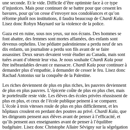
une seconde. Et le vide. Difficile d’être optimiste face à ce type
d’injustices. Mais pour continuer de se battre pour que cessent les
bavures, pour qu’on cesse d’envoyer nos condoléances et qu’on
réforme plutôt nos institutions, il faudra beaucoup de C
hardi Kala
.
Lisez donc Robyn Maynard sur la violence de la police.
Gaza est en ruine, sous nos yeux, sur nos écrans. Des hommes se
font abattre, des femmes sont mortes affamées, des enfants sont
devenus orphelins. Une pédiatre palestinienne a perdu neuf de ses
dix enfants, un journaliste a perdu son fils avant de se faire
assassiner. Deux sœurs devaient venir étudier au Canada, mais sont
tuées avant d’obtenir leur visa. Je nous souhaite C
hardi Kala
pour
être inébranlables devant ce massacre.
Chardi Kala
pour continuer à
demander plus d’empathie, à demander de cesser le feu. Lisez donc
Rachad Antonius sur la conquête de la Palestine.
Les riches deviennent de plus en plus riches, les pauvres deviennent
de plus en plus pauvres. L’épicerie coûte de plus en plus cher, mais
le portefeuille reste vide. Les élèves des écoles privées réussissent de
plus en plus, et ceux de l’école publique peinent à se comparer.
L’école à trois vitesses roule de plus en plus difficilement, et les
hôpitaux croulent en perdant des poutres au privé.
Chardi Kala
, que
les dirigeants pensent aux élèves avant de penser à l’efficacité, et
qu’ils pensent aux enseignantes avant de penser à l’équilibre
budgétaire. Lisez donc Christophe Allaire Sévigny sur la ségrégation