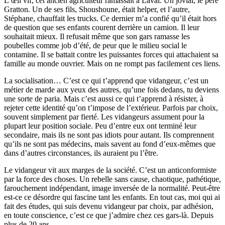
L’œil vif, cet ancien agriculteur ramassait à Laval. Un jovial, le père
Gratton. Un de ses fils, Shoushoune, était helper, et l’autre,
Stéphane, chauffait les trucks. Ce dernier m’a confié qu’il était hors
de question que ses enfants courent derrière un camion. Il leur
souhaitait mieux. Il refusait même que son gars ramasse les
poubelles comme job d’été, de peur que le milieu social le
contamine. Il se battait contre les puissantes forces qui attachaient sa
famille au monde ouvrier. Mais on ne rompt pas facilement ces liens.
La socialisation… C’est ce qui t’apprend que vidangeur, c’est un
métier de marde aux yeux des autres, qu’une fois dedans, tu deviens
une sorte de paria. Mais c’est aussi ce qui t’apprend à résister, à
rejeter cette identité qu’on t’impose de l’extérieur. Parfois par choix,
souvent simplement par fierté. Les vidangeurs assument pour la
plupart leur position sociale. Peu d’entre eux ont terminé leur
secondaire, mais ils ne sont pas idiots pour autant. Ils comprennent
qu’ils ne sont pas médecins, mais savent au fond d’eux-mêmes que
dans d’autres circonstances, ils auraient pu l’être.
Le vidangeur vit aux marges de la société. C’est un anticonformiste
par la force des choses. Un rebelle sans cause, chaotique, pathétique,
farouchement indépendant, image inversée de la normalité. Peut-être
est-ce ce désordre qui fascine tant les enfants. En tout cas, moi qui ai
fait des études, qui suis devenu vidangeur par choix, par adhésion,
en toute conscience, c’est ce que j’admire chez ces gars-là. Depuis
plus de 20 ans.