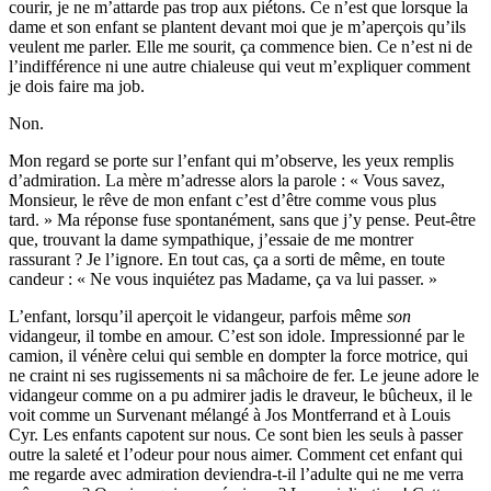
courir, je ne m’attarde pas trop aux piétons. Ce n’est que lorsque la
dame et son enfant se plantent devant moi que je m’aperçois qu’ils
veulent me parler. Elle me sourit, ça commence bien. Ce n’est ni de
l’indifférence ni une autre chialeuse qui veut m’expliquer comment
je dois faire ma job.
Non.
Mon regard se porte sur l’enfant qui m’observe, les yeux remplis
d’admiration. La mère m’adresse alors la parole : « Vous savez,
Monsieur, le rêve de mon enfant c’est d’être comme vous plus
tard. » Ma réponse fuse spontanément, sans que j’y pense. Peut-être
que, trouvant la dame sympathique, j’essaie de me montrer
rassurant ? Je l’ignore. En tout cas, ça a sorti de même, en toute
candeur : « Ne vous inquiétez pas Madame, ça va lui passer. »
L’enfant, lorsqu’il aperçoit le vidangeur, parfois même
son
vidangeur, il tombe en amour. C’est son idole. Impressionné par le
camion, il vénère celui qui semble en dompter la force motrice, qui
ne craint ni ses rugissements ni sa mâchoire de fer. Le jeune adore le
vidangeur comme on a pu admirer jadis le draveur, le bûcheux, il le
voit comme un Survenant mélangé à Jos Montferrand et à Louis
Cyr. Les enfants capotent sur nous. Ce sont bien les seuls à passer
outre la saleté et l’odeur pour nous aimer. Comment cet enfant qui
me regarde avec admiration deviendra-t-il l’adulte qui ne me verra