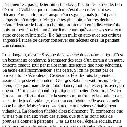
L’éboueur est passé, le terrain est nettoyé, l’herbe restera verte, bon
débarras ! Voilà ce que ce monsieur s’est dit en refermant ses
rideaux. Aucun clou n’a transpercé mes gants, mais je n’ai pas le
temps de m’en réjouir. Vingt mètres plus loin, d’autres déchets
m’attendent sur le bord du chemin, proprement emballés cette fois,
puis, un peu plus loin, un étourdi me court après avec ses sacs, et un
autre encore m’interpelle. Il a fait un mille en auto avec ses ordures,
angoissé à l’idée de devoir conserver ses déchets chez lui pendant
une semaine.
Le vidangeur, c’est le Sisyphe de la société de consommation. C’est
un besogneux condamné à ramasser des sacs d’un terrain à un autre,
emporté chaque jour par le flot infini des rebuts que nous générons.
Sa tâche est à recommencer, sans cesse. Si on ne portait pas ce
fardeau, tout s’écroulerait. Ce serait la fête des rats, la puanteur
assurée, la peste et le choléra. Georges Bataille avait raison, le trop-
plein, cette part maudite de l’abondance, faut pas rester pris avec, oh
que non ! Tu le sais quand tu pratiques ce métier. Détruire, c’est ton
fardeau, un effort qui amène la sueur sur ton front et la douleur dans
ta chair ; le jus de vidange, c’est ton eau bénite, celle avec laquelle
on te baptise. Mais c’est en sacrant que tu deviens véritablement
vidangeur. La fonction t’habite alors pleinement. Tu comprends que
tu n’es plus rien aux yeux des autres, que tu n’as donc plus de
preuves à donner à personne. T’es au bas de l’échelle sociale, mais
ça te rassure, car tu sais que tu ne pourras pas tomber plus bas. T’es