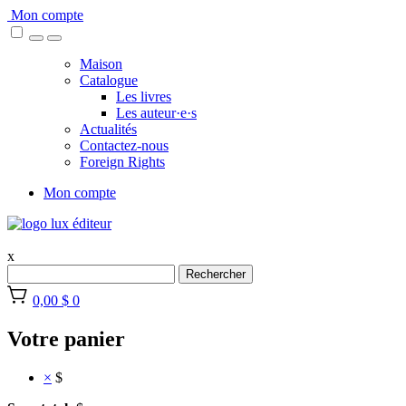
Skip
Mon compte
to
content
Maison
Catalogue
Les livres
Les auteur·e·s
Actualités
Contactez-nous
Foreign Rights
Mon compte
x
Rechercher
0,00 $
0
Votre panier
×
$