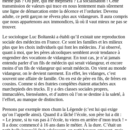
même pas ? Ou pire, qui me méprisera ? La socialisation ! Cette
transmission de valeurs qui trace en nous lentement mais sûrement
une ligne de démarcation entre la décence et l’ordurier. Devenu
adulte, ce petit garçon ne rêvera plus aux vidangeurs. Il aura compris
que nous appartenons aux immondices, là où il vaut mieux ne pas se
trouver.
Le sociologue Luc Boltanski a établi qu’il existait une reproduction
sociale des médecins en France. Ce sont les familles et les milieux
plus que les choix individuels qui font les médecins. J’ai observé,
quant à moi, que les pères alcooliques semblent avoir tendance à
engendrer des vocations de vidangeur. En tout cas, je n’ai jamais
entendu parler d’un fils de médecin qui serait vidangeur, et encore
moins d’un fils de vidangeur qui serait médecin. On vient au monde
vidangeur, on le devient rarement. En effet, les vidanges, c’est
souvent une affaire de famille. On en est de père en fils, de frères en
cousins. Comme si des fratries complètes étaient attachées aux
marchepieds des trucks. Il y a des classes sociales propres,
immaculées, bienséantes, et d’autres où l’on se destine à la saleté, à
l’effort, au manque de distinction.
Prenons par exemple mon chum la Légende (c’est lui qui exige
qu’on l’appelle ainsi). Quand il a lâché l’école, son père lui a dit :
« Le jeune, si tu vas pas à l’école, tu viens en arrière d’mon truck ! »
Il a donc commencé à 16 ans dans le métier. À la dure. C’était un