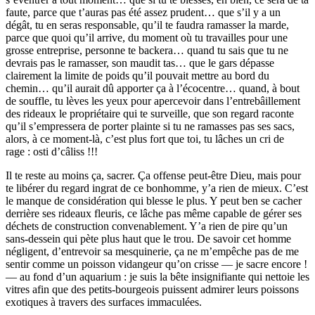
faute, parce que t’auras pas été assez prudent… que s’il y a un
dégât, tu en seras responsable, qu’il te faudra ramasser la marde,
parce que quoi qu’il arrive, du moment où tu travailles pour une
grosse entreprise, personne te backera… quand tu sais que tu ne
devrais pas le ramasser, son maudit tas… que le gars dépasse
clairement la limite de poids qu’il pouvait mettre au bord du
chemin… qu’il aurait dû apporter ça à l’écocentre… quand, à bout
de souffle, tu lèves les yeux pour apercevoir dans l’entrebâillement
des rideaux le propriétaire qui te surveille, que son regard raconte
qu’il s’empressera de porter plainte si tu ne ramasses pas ses sacs,
alors, à ce moment-là, c’est plus fort que toi, tu lâches un cri de
rage : osti d’câliss !!!
Il te reste au moins ça, sacrer. Ça offense peut-être Dieu, mais pour
te libérer du regard ingrat de ce bonhomme, y’a rien de mieux. C’est
le manque de considération qui blesse le plus. Y peut ben se cacher
derrière ses rideaux fleuris, ce lâche pas même capable de gérer ses
déchets de construction convenablement. Y’a rien de pire qu’un
sans-dessein qui pète plus haut que le trou. De savoir cet homme
négligent, d’entrevoir sa mesquinerie, ça ne m’empêche pas de me
sentir comme un poisson vidangeur qu’on crisse — je sacre encore !
— au fond d’un aquarium : je suis la bête insignifiante qui nettoie les
vitres afin que des petits-bourgeois puissent admirer leurs poissons
exotiques à travers des surfaces immaculées.