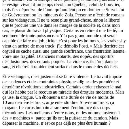
le vestige vivant d’un temps révolu au Québec, celui de l’ouvrier,
mais t’es dépourvu de l’aura qu’auraient pu en donner le Survenant
de Guèvremont ou les mineurs de Zola. Personne n’écrit de romans
sur les vidangeurs. Il ne te reste plus grand-chose, sinon la liberté
que te procure une vie dans les marges de la société et, dans mon
cas, le plaisir du travail physique. Certains en retirent une fierté, un
sentiment de toute-puissance. « Y’a pas grand monde qui serait
capable de faire ma job ; icitte, c’est pour les hommes, les vrais ; si y
vient en arrière de mon truck, j’le démolis l’osti. » Mais derrière cet
orgueil se cache aussi une grande souffrance, une frustration latente,
voire une fragilité. D’anciens motards, des dopés, des sportifs
désillusionnés, des enfants poqués. La violence, ils l’ont dans le
sang et elle refait rapidement surface dans le monde des déchets.
Être vidangeur, c’est justement se faire violence. Le travail impose
des cadences et des contraintes physiques dignes des première et
deuxième révolutions industrielles. Certains croient chasser le mal
qui les habite par le recours au miracle des drogues modernes. Mais
ça use, la drogue. Un éboueur a une durée de vie de moins de
10 ans derrière le truck, ai-je entendu dire. Suivre un truck, ça
magane. Le corps humain a rarement l’endurance des corps
mécaniques. Les meilleurs d’entre nous, on les nomme justement
des « machines », parce qu’ils ont la puissance du camion. Mais
dépasser la machine, n’est-ce pas déjà ne plus être humain ?