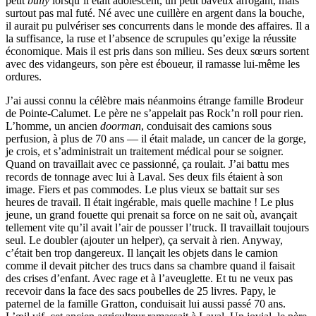
petit
bully
lorsqu’il était adolescent, un petit baveux arrogant, mais
surtout pas mal futé. Né avec une cuillère en argent dans la bouche,
il aurait pu pulvériser ses concurrents dans le monde des affaires. Il a
la suffisance, la ruse et l’absence de scrupules qu’exige la réussite
économique. Mais il est pris dans son milieu. Ses deux sœurs sortent
avec des vidangeurs, son père est éboueur, il ramasse lui-même les
ordures.
J’ai aussi connu la célèbre mais néanmoins étrange famille Brodeur
de Pointe-Calumet. Le père ne s’appelait pas Rock’n roll pour rien.
L’homme, un ancien
doorman
, conduisait des camions sous
perfusion, à plus de 70 ans — il était malade, un cancer de la gorge,
je crois, et s’administrait un traitement médical pour se soigner.
Quand on travaillait avec ce passionné, ça roulait. J’ai battu mes
records de tonnage avec lui à Laval. Ses deux fils étaient à son
image. Fiers et pas commodes. Le plus vieux se battait sur ses
heures de travail. Il était ingérable, mais quelle machine ! Le plus
jeune, un grand fouette qui prenait sa force on ne sait où, avançait
tellement vite qu’il avait l’air de pousser l’truck. Il travaillait toujours
seul. Le doubler (ajouter un helper), ça servait à rien. Anyway,
c’était ben trop dangereux. Il lançait les objets dans le camion
comme il devait pitcher des trucs dans sa chambre quand il faisait
des crises d’enfant. Avec rage et à l’aveuglette. Et tu ne veux pas
recevoir dans la face des sacs poubelles de 25 livres. Papy, le
paternel de la famille Gratton, conduisait lui aussi passé 70 ans.