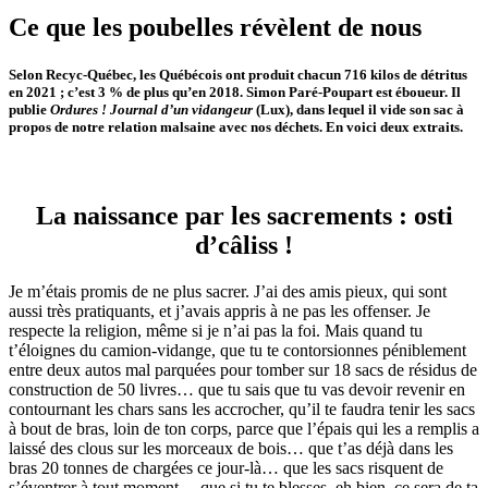
Ce que les poubelles révèlent de nous
Selon Recyc-Québec, les Québécois ont produit chacun 716 kilos de détritus
en 2021 ; c’est 3 % de plus qu’en 2018. Simon Paré-Poupart est éboueur. Il
publie
Ordures ! Journal d’un vidangeur
(Lux), dans lequel il vide son sac à
propos de notre relation malsaine avec nos déchets. En voici deux extraits.
La naissance par les sacrements : osti
d’câliss !
Je m’étais promis de ne plus sacrer. J’ai des amis pieux, qui sont
aussi très pratiquants, et j’avais appris à ne pas les offenser. Je
respecte la religion, même si je n’ai pas la foi. Mais quand tu
t’éloignes du camion-vidange, que tu te contorsionnes péniblement
entre deux autos mal parquées pour tomber sur 18 sacs de résidus de
construction de 50 livres… que tu sais que tu vas devoir revenir en
contournant les chars sans les accrocher, qu’il te faudra tenir les sacs
à bout de bras, loin de ton corps, parce que l’épais qui les a remplis a
laissé des clous sur les morceaux de bois… que t’as déjà dans les
bras 20 tonnes de chargées ce jour-là… que les sacs risquent de
s’éventrer à tout moment… que si tu te blesses, eh bien, ce sera de ta