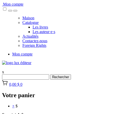
Skip
Mon compte
to
content
Maison
Catalogue
Les livres
Les auteur·e·s
Actualités
Contactez-nous
Foreign Rights
Mon compte
x
Rechercher
0,00 $
0
Votre panier
×
$