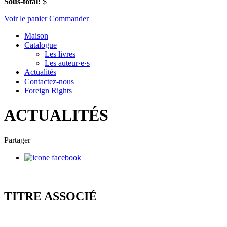
Sous-total:
$
Voir le panier
Commander
Maison
Catalogue
Les livres
Les auteur·e·s
Actualités
Contactez-nous
Foreign Rights
ACTUALITÉS
Partager
TITRE ASSOCIÉ