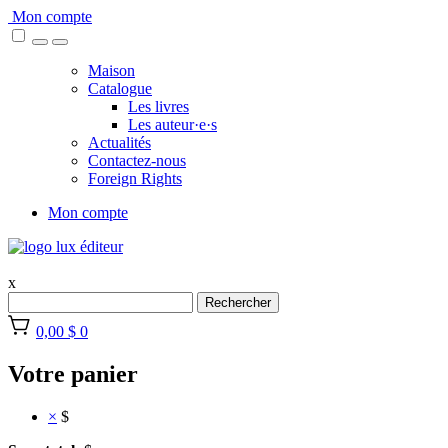
Skip
Mon compte
to
content
Maison
Catalogue
Les livres
Les auteur·e·s
Actualités
Contactez-nous
Foreign Rights
Mon compte
x
Rechercher
0,00 $
0
Votre panier
×
$