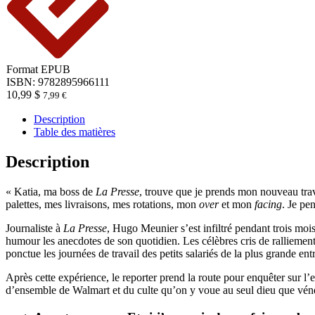
Format
EPUB
ISBN: 9782895966111
10,99
$
7,99
€
Description
Table des matières
Description
« Katia, ma boss de
La Presse
, trouve que je prends mon nouveau trav
palettes, mes livraisons, mes rotations, mon
over
et mon
facing
. Je pe
Journaliste à
La Presse
, Hugo Meunier s’est infiltré pendant trois moi
humour les anecdotes de son quotidien. Les célèbres cris de ralliement, 
ponctue les journées de travail des petits salariés de la plus grande en
Après cette expérience, le reporter prend la route pour enquêter sur l’e
d’ensemble de Walmart et du culte qu’on y voue au seul dieu que vénè