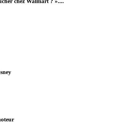
ucher chez Walmart ? »....
isney
moteur