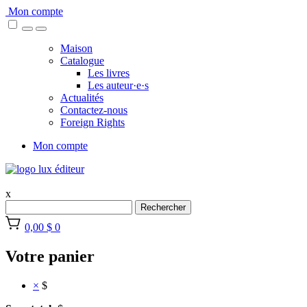
Skip
Mon compte
to
content
Maison
Catalogue
Les livres
Les auteur·e·s
Actualités
Contactez-nous
Foreign Rights
Mon compte
x
Rechercher
0,00 $
0
Votre panier
×
$