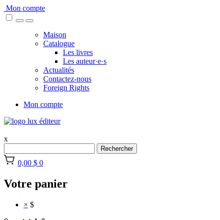
Skip
Mon compte
to
content
Maison
Catalogue
Les livres
Les auteur·e·s
Actualités
Contactez-nous
Foreign Rights
Mon compte
x
Rechercher
0,00 $
0
Votre panier
×
$