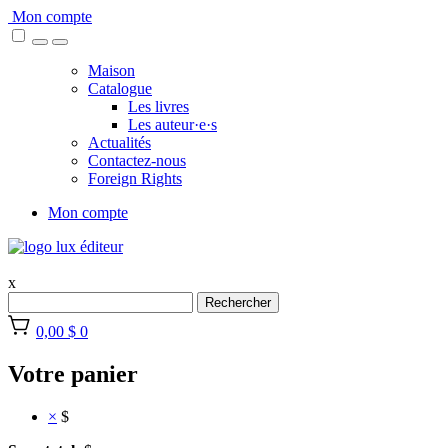
Skip
Mon compte
to
content
Maison
Catalogue
Les livres
Les auteur·e·s
Actualités
Contactez-nous
Foreign Rights
Mon compte
x
Rechercher
0,00 $
0
Votre panier
×
$