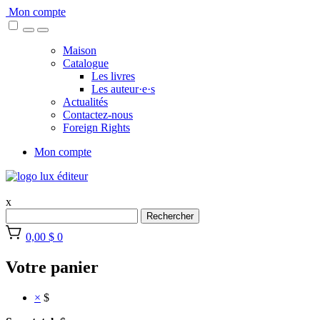
Skip
Mon compte
to
content
Maison
Catalogue
Les livres
Les auteur·e·s
Actualités
Contactez-nous
Foreign Rights
Mon compte
x
Rechercher
0,00 $
0
Votre panier
×
$