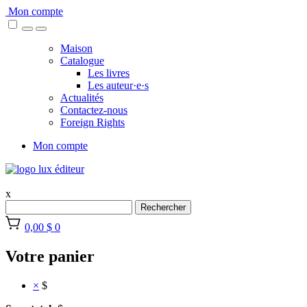
Skip
Mon compte
to
content
Maison
Catalogue
Les livres
Les auteur·e·s
Actualités
Contactez-nous
Foreign Rights
Mon compte
x
Rechercher
0,00 $
0
Votre panier
×
$